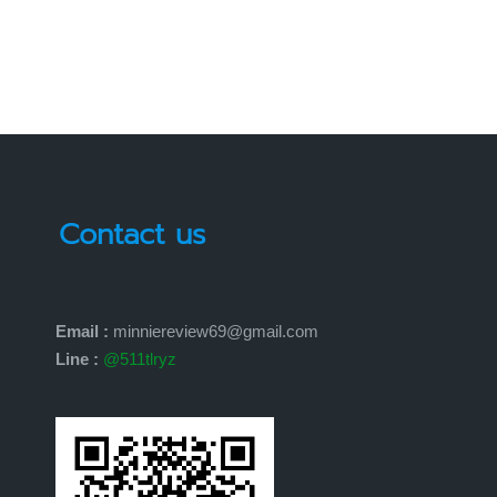
Contact us
Email :
minniereview69@gmail.com
Line :
@511tlryz