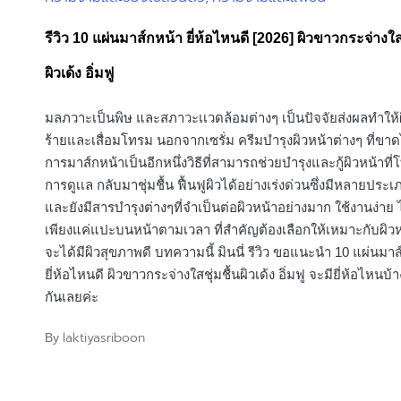
in
รีวิว 10 แผ่นมาส์กหน้า ยี่ห้อไหนดี [2026] ผิวขาวกระจ่างใส 
ผิวเด้ง อิ่มฟู
มลภวาะเป็นพิษ และสภาวะเเวดล้อมต่างๆ เป็นปัจจัยส่งผลทำให้ผ
ร้ายและเสื่อมโทรม นอกจากเซรั่ม ครีมบำรุงผิวหน้าต่างๆ ที่ขาดไ
การมาส์กหน้าเป็นอีกหนึ่งวิธีที่สามารถช่วยบำรุงและกู้ผิวหน้าท
การดูเเล กลับมาชุ่มชื้น ฟื้นฟูผิวได้อย่างเร่งด่วนซึ่งมีหลายประเ
และยังมีสารบำรุงต่างๆที่จำเป็นต่อผิวหน้าอย่างมาก ใช้งานง่าย ไ
เพียงแค่แปะบนหน้าตามเวลา ที่สำคัญต้องเลือกให้เหมาะกับผิวห
จะได้มีผิวสุขภาพดี บทความนี้ มินนี่ รีวิว ขอแนะนำ 10 แผ่นมาส
ยี่ห้อไหนดี ผิวขาวกระจ่างใสชุ่มชื้นผิวเด้ง อิ่มฟู จะมียี่ห้อไหนบ
กันเลยค่ะ
laktiyasriboon
By
Posted
by