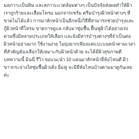
มลภวาะเป็นพิษ และสภาวะเเวดล้อมต่างๆ เป็นปัจจัยส่งผลทำให้ผิว
เราถูกร้ายและเสื่อมโทรม นอกจากเซรั่ม ครีมบำรุงผิวหน้าต่างๆ ที่
ขาดไม่ได้เเล้ว การมาส์กหน้าเป็นอีกหนึ่งวิธีที่สามารถช่วยบำรุงและ
กู้ผิวหน้าที่โทรม ขาดการดูเเล กลับมาชุ่มชื้น ฟื้นฟูผิวได้อย่างเร่ง
ด่วนซึ่งมีหลายประเภทให้เลือก และยังมีสารบำรุงต่างๆที่จำเป็นต่อ
ผิวหน้าอย่างมาก ใช้งานง่าย ไม่ยุ่งยากเพียงแค่แปะบนหน้าตามเวลา
ที่สำคัญต้องเลือกให้เหมาะกับผิวหน้าด้วย จะได้มีผิวสุขภาพดี
บทความนี้ มินนี่ รีวิว ขอแนะนำ 10 แผ่นมาส์กหน้ายี่ห้อไหนดี ผิว
ขาวกระจ่างใสชุ่มชื้นผิวเด้ง อิ่มฟู จะมียี่ห้อไหนบ้างตามมาดูกันเลย
ค่ะ