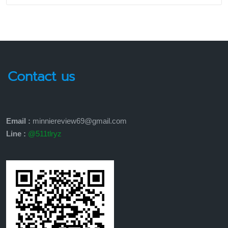
Contact us
Email :
minniereview69@gmail.com
Line :
@511tlryz