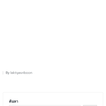
laktiyasriboon
By
Posted
by
ค้นหา