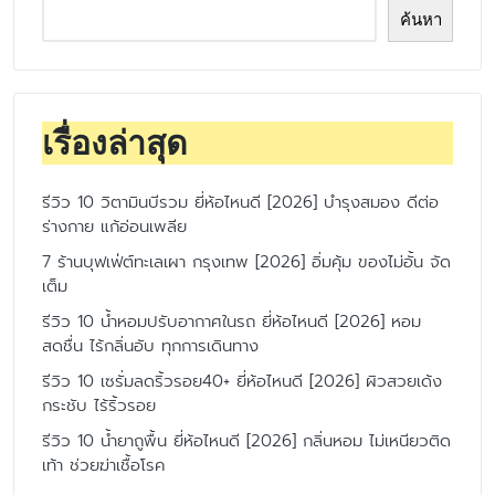
ค้นหา
เรื่องล่าสุด
รีวิว 10 วิตามินบีรวม ยี่ห้อไหนดี [2026] บำรุงสมอง ดีต่อ
ร่างกาย แก้อ่อนเพลีย
7 ร้านบุฟเฟ่ต์ทะเลเผา กรุงเทพ [2026] อิ่มคุ้ม ของไม่อั้น จัด
เต็ม
รีวิว 10 น้ำหอมปรับอากาศในรถ ยี่ห้อไหนดี [2026] หอม
สดชื่น ไร้กลิ่นอับ ทุกการเดินทาง
รีวิว 10 เซรั่มลดริ้วรอย40+ ยี่ห้อไหนดี [2026] ผิวสวยเด้ง
กระชับ ไร้ริ้วรอย
รีวิว 10 น้ำยาถูพื้น ยี่ห้อไหนดี [2026] กลิ่นหอม ไม่เหนียวติด
เท้า ช่วยฆ่าเชื้อโรค