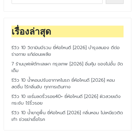
เรื่องล่าสุด
รีวิว 10 วิตามินบีรวม ยี่ห้อไหนดี [2026] บำรุงสมอง ดีต่อ
ร่างกาย แก้อ่อนเพลีย
7 ร้านบุฟเฟ่ต์ทะเลเผา กรุงเทพ [2026] อิ่มคุ้ม ของไม่อั้น จัด
เต็ม
รีวิว 10 น้ำหอมปรับอากาศในรถ ยี่ห้อไหนดี [2026] หอม
สดชื่น ไร้กลิ่นอับ ทุกการเดินทาง
รีวิว 10 เซรั่มลดริ้วรอย40+ ยี่ห้อไหนดี [2026] ผิวสวยเด้ง
กระชับ ไร้ริ้วรอย
รีวิว 10 น้ำยาถูพื้น ยี่ห้อไหนดี [2026] กลิ่นหอม ไม่เหนียวติด
เท้า ช่วยฆ่าเชื้อโรค