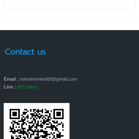
Contact us
Email :
minniereview69@gmail.com
Line :
@511tlryz