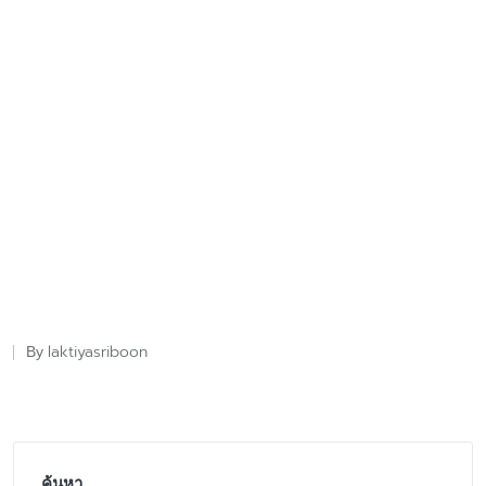
laktiyasriboon
By
Posted
by
ค้นหา