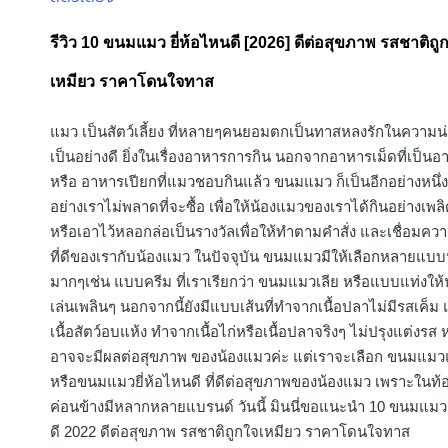
in
รีวิว 10 ขนมแมว ยี่ห้อไหนดี [2026] ดีต่อสุขภาพ รสชาติถู
เหมียว ราคาโดนใจทาส
แมว เป็นสัตว์เลี้ยง ที่หลายๆคนยอมตกเป็นทาสหลงรักในความน่
เป็นอย่างดี ยิ่งในเรื่องอาหารการกิน นอกจากอาหารเม็ดที่เป็น
หรือ อาหารเปียกที่แมวชอบกินแล้ว ขนมแมว ก็เป็นอีกอย่างหนึ่ง
อย่างเราไม่พลาดที่จะซื้อ เพื่อให้น้องแมวของเราได้กินอย่างเพล
หรือเอาไว้หลอกล่อเป็นรางวัลเพื่อให้ทำตามคำสั่ง และเชื่อมควา
ที่ดีของเรากับน้องแมว ในปัจจุบัน ขนมแมวมีให้เลือกหลายแบบห
มากๆเช่น แบบครีม ที่เราเรียกว่า ขนมแมวเลีย หรือแบบแท่งให้น
เล่นเพลินๆ นอกจากนี้ยังมีแบบเส้นที่ทำจากเนื้อปลาไม่มีรสเค็
เนื้อสัตว์อบแห้ง ทำจากเนื้อไก่หรือเนื้อปลาจริงๆ ไม่ปรุงแต่งรส หร
อาจจะมีผลต่อสุขภาพ ของน้องแมวค่ะ แต่เราจะเลือก ขนมแ
หรือขนมแมวยี่ห้อไหนดี ที่ดีต่อสุขภาพของน้องแมว เพราะในท
ค่อนข้างมีหลากหลายแบรนด์ วันนี้ มินนี่ขอแนะนำ 10 ขนมแมว 
ดี 2022 ดีต่อสุขภาพ รสชาติถูกใจเหมียว ราคาโดนใจทาส