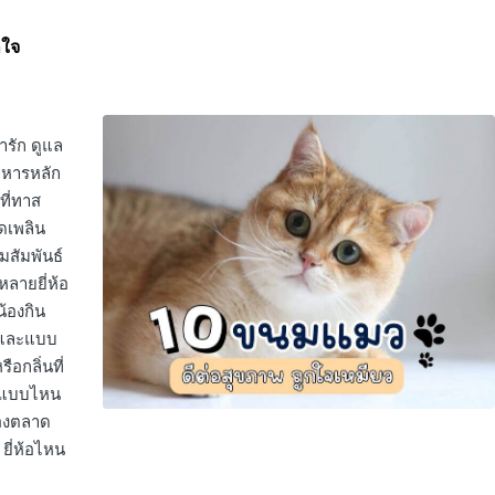
กใจ
ารัก ดูแล
อาหารหลัก
ที่ทาส
ิดเพลิน
มสัมพันธ์
ลายยี่ห้อ
้องกิน
ม และแบบ
ือกลิ่นที่
มวแบบไหน
้องตลาด
ยี่ห้อไหน