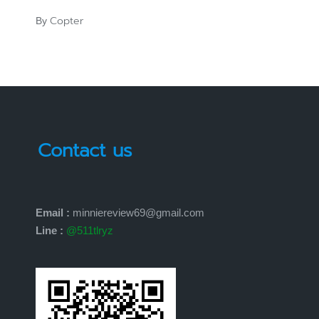
Copter
By
Posted
by
Contact us
Email :
minniereview69@gmail.com
Line :
@511tlryz