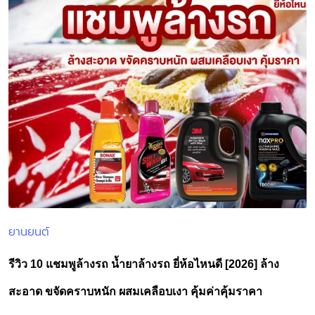
ยานยนต์
Posted
in
รีวิว 10 แชมพูล้างรถ น้ำยาล้างรถ ยี่ห้อไหนดี [2026] ล้าง
สะอาด ขจัดคราบหนัก ผสมเคลือบเงา คุ้มค่าคุ้มราคา