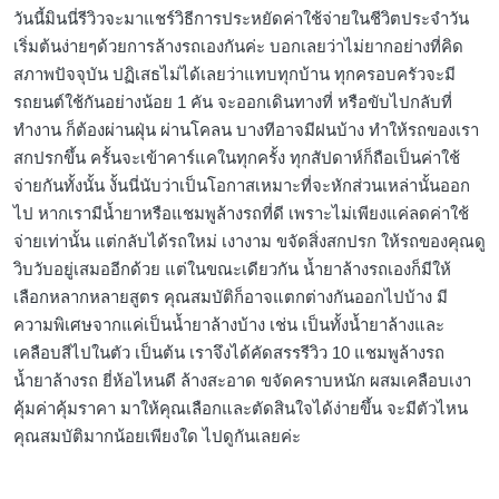
วันนี้มินนี่รีวิวจะมาแชร์วิธีการประหยัดค่าใช้จ่ายในชีวิตประจำวัน
เริ่มต้นง่ายๆด้วยการล้างรถเองกันค่ะ บอกเลยว่าไม่ยากอย่างที่คิด
สภาพปัจจุบัน ปฏิเสธไม่ได้เลยว่าแทบทุกบ้าน ทุกครอบครัวจะมี
รถยนต์ใช้กันอย่างน้อย 1 คัน จะออกเดินทางที่ หรือขับไปกลับที่
ทำงาน ก็ต้องผ่านฝุ่น ผ่านโคลน บางทีอาจมีฝนบ้าง ทำให้รถของเรา
สกปรกขึ้น ครั้นจะเข้าคาร์แคในทุกครั้ง ทุกสัปดาห์ก็ถือเป็นค่าใช้
จ่ายกันทั้งนั้น งั้นนี่นับว่าเป็นโอกาสเหมาะที่จะหักส่วนเหล่านั้นออก
ไป หากเรามีน้ำยาหรือแชมพูล้างรถที่ดี เพราะไม่เพียงแค่ลดค่าใช้
จ่ายเท่านั้น แต่กลับได้รถใหม่ เงางาม ขจัดสิ่งสกปรก ให้รถของคุณดู
วิบวับอยู่เสมออีกด้วย แต่ในขณะเดียวกัน น้ำยาล้างรถเองก็มีให้
เลือกหลากหลายสูตร คุณสมบัติก็อาจแตกต่างกันออกไปบ้าง มี
ความพิเศษจากแค่เป็นน้ำยาล้างบ้าง เช่น เป็นทั้งน้ำยาล้างและ
เคลือบสีไปในตัว เป็นต้น เราจึงได้คัดสรรรีวิว 10 แชมพูล้างรถ
น้ำยาล้างรถ ยี่ห้อไหนดี ล้างสะอาด ขจัดคราบหนัก ผสมเคลือบเงา
คุ้มค่าคุ้มราคา มาให้คุณเลือกและตัดสินใจได้ง่ายขึ้น จะมีตัวไหน
คุณสมบัติมากน้อยเพียงใด ไปดูกันเลยค่ะ