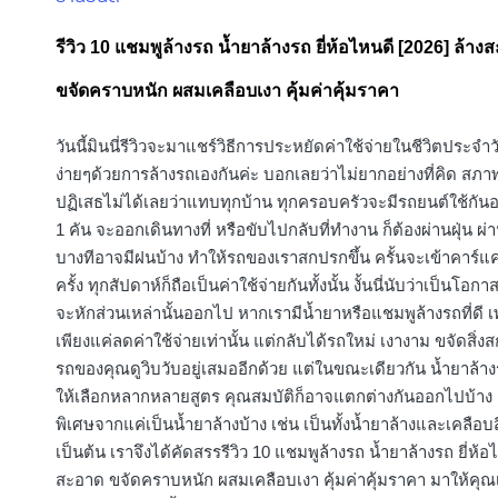
in
รีวิว 10 แชมพูล้างรถ น้ำยาล้างรถ ยี่ห้อไหนดี [2026] ล้าง
ขจัดคราบหนัก ผสมเคลือบเงา คุ้มค่าคุ้มราคา
วันนี้มินนี่รีวิวจะมาแชร์วิธีการประหยัดค่าใช้จ่ายในชีวิตประจำวั
ง่ายๆด้วยการล้างรถเองกันค่ะ บอกเลยว่าไม่ยากอย่างที่คิด สภาพ
ปฏิเสธไม่ได้เลยว่าแทบทุกบ้าน ทุกครอบครัวจะมีรถยนต์ใช้กันอ
1 คัน จะออกเดินทางที่ หรือขับไปกลับที่ทำงาน ก็ต้องผ่านฝุ่น ผ
บางทีอาจมีฝนบ้าง ทำให้รถของเราสกปรกขึ้น ครั้นจะเข้าคาร์แ
ครั้ง ทุกสัปดาห์ก็ถือเป็นค่าใช้จ่ายกันทั้งนั้น งั้นนี่นับว่าเป็นโอกา
จะหักส่วนเหล่านั้นออกไป หากเรามีน้ำยาหรือแชมพูล้างรถที่ดี 
เพียงแค่ลดค่าใช้จ่ายเท่านั้น แต่กลับได้รถใหม่ เงางาม ขจัดสิ่ง
รถของคุณดูวิบวับอยู่เสมออีกด้วย แต่ในขณะเดียวกัน น้ำยาล้าง
ให้เลือกหลากหลายสูตร คุณสมบัติก็อาจแตกต่างกันออกไปบ้าง
พิเศษจากแค่เป็นน้ำยาล้างบ้าง เช่น เป็นทั้งน้ำยาล้างและเคลือบ
เป็นต้น เราจึงได้คัดสรรรีวิว 10 แชมพูล้างรถ น้ำยาล้างรถ ยี่ห้อ
สะอาด ขจัดคราบหนัก ผสมเคลือบเงา คุ้มค่าคุ้มราคา มาให้คุ