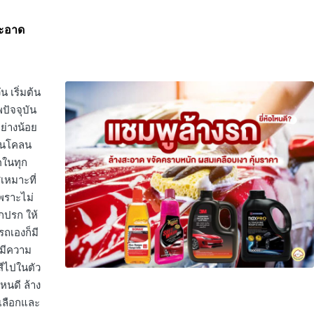
สะอาด
น เริ่มต้น
ปัจจุบัน
ย่างน้อย
่านโคลน
คในทุก
สเหมาะที่
เพราะไม่
สกปรก ให้
รถเองก็มี
 มีความ
สีไปในตัว
ไหนดี ล้าง
ณเลือกและ