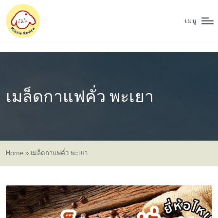
เมนู
เมล็ดกาแฟคั่ว พะเยา
Home
»
เมล็ดกาแฟคั่ว พะเยา