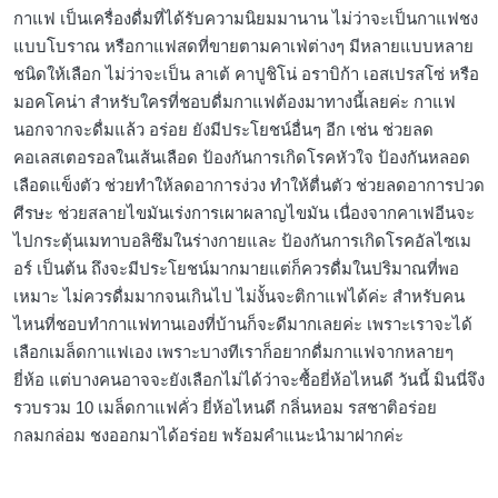
กาแฟ เป็นเครื่องดื่มที่ได้รับความนิยมมานาน ไม่ว่าจะเป็นกาแฟชง
แบบโบราณ หรือกาแฟสดที่ขายตามคาเฟ่ต่างๆ มีหลายแบบหลาย
ชนิดให้เลือก ไม่ว่าจะเป็น ลาเต้ คาปูชิโน่ อราบิก้า เอสเปรสโซ่ หรือ
มอคโคน่า สำหรับใครที่ชอบดื่มกาแฟต้องมาทางนี้เลยค่ะ กาแฟ
นอกจากจะดื่มแล้ว อร่อย ยังมีประโยชน์อื่นๆ อีก เช่น ช่วยลด
คอเลสเตอรอลในเส้นเลือด ป้องกันการเกิดโรคหัวใจ ป้องกันหลอด
เลือดแข็งตัว ช่วยทำให้ลดอาการง่วง ทำให้ตื่นตัว ช่วยลดอาการปวด
ศีรษะ ช่วยสลายไขมันเร่งการเผาผลาญไขมัน เนื่องจากคาเฟอีนจะ
ไปกระตุ้นเมทาบอลิซึมในร่างกายและ ป้องกันการเกิดโรคอัลไซเม
อร์ เป็นต้น ถึงจะมีประโยชน์มากมายแต่ก็ควรดื่มในปริมาณที่พอ
เหมาะ ไม่ควรดื่มมากจนเกินไป ไม่งั้นจะติกาแฟได้ค่ะ สำหรับคน
ไหนที่ชอบทำกาแฟทานเองที่บ้านก็จะดีมากเลยค่ะ เพราะเราจะได้
เลือกเมล็ดกาแฟเอง เพราะบางทีเราก็อยากดื่มกาแฟจากหลายๆ
ยี่ห้อ แต่บางคนอาจจะยังเลือกไม่ได้ว่าจะซื้อยี่ห้อไหนดี วันนี้ มินนี่จึง
รวบรวม 10 เมล็ดกาแฟคั่ว ยี่ห้อไหนดี กลิ่นหอม รสชาติอร่อย
กลมกล่อม ชงออกมาได้อร่อย พร้อมคำแนะนำมาฝากค่ะ