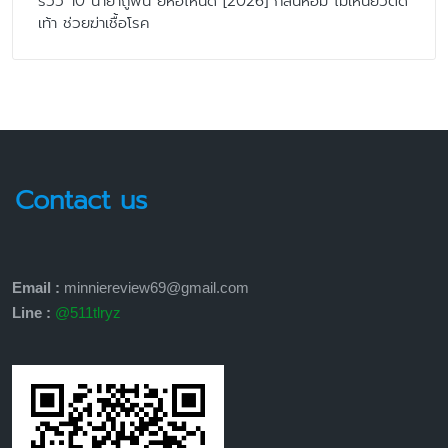
รีวิว 10 น้ำยาถูพื้น ยี่ห้อไหนดี [2026] กลิ่นหอม ไม่เหนียวติด
เท้า ช่วยฆ่าเชื้อโรค
Contact us
Email :
minniereview69@gmail.com
Line :
@511tlryz