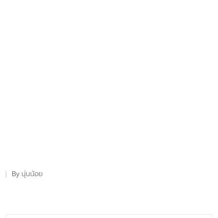
นุ่นน้อย
By
Posted
by