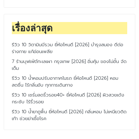
เรื่องล่าสุด
รีวิว 10 วิตามินบีรวม ยี่ห้อไหนดี [2026] บำรุงสมอง ดีต่อ
ร่างกาย แก้อ่อนเพลีย
7 ร้านบุฟเฟ่ต์ทะเลเผา กรุงเทพ [2026] อิ่มคุ้ม ของไม่อั้น จัด
เต็ม
รีวิว 10 น้ำหอมปรับอากาศในรถ ยี่ห้อไหนดี [2026] หอม
สดชื่น ไร้กลิ่นอับ ทุกการเดินทาง
รีวิว 10 เซรั่มลดริ้วรอย40+ ยี่ห้อไหนดี [2026] ผิวสวยเด้ง
กระชับ ไร้ริ้วรอย
รีวิว 10 น้ำยาถูพื้น ยี่ห้อไหนดี [2026] กลิ่นหอม ไม่เหนียวติด
เท้า ช่วยฆ่าเชื้อโรค