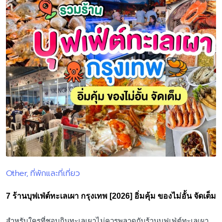
Other
ที่พักและที่เที่ยว
Posted
in
7 ร้านบุฟเฟ่ต์ทะเลเผา กรุงเทพ [2026] อิ่มคุ้ม ของไม่อั้น จัดเต็ม
สำหรับใครที่ชอบกินทะเลเผาไม่ควรพลาดกับร้านบุฟเฟ่ต์ทะเลเผา