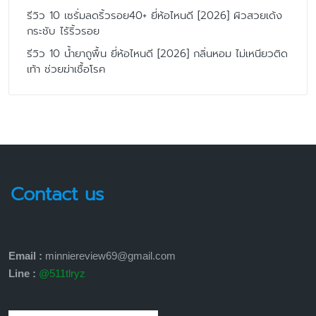
รีวิว 10 เซรั่มลดริ้วรอย40+ ยี่ห้อไหนดี [2026] ผิวสวยเด้ง
กระชับ ไร้ริ้วรอย
รีวิว 10 น้ำยาถูพื้น ยี่ห้อไหนดี [2026] กลิ่นหอม ไม่เหนียวติด
เท้า ช่วยฆ่าเชื้อโรค
Contact us
Email :
minniereview69@gmail.com
Line :
@511tlryz