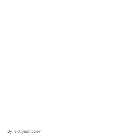
laktiyasriboon
By
Posted