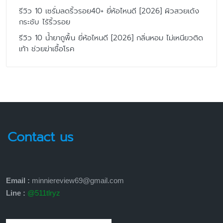
รีวิว 10 เซรั่มลดริ้วรอย40+ ยี่ห้อไหนดี [2026] ผิวสวยเด้ง
กระชับ ไร้ริ้วรอย
รีวิว 10 น้ำยาถูพื้น ยี่ห้อไหนดี [2026] กลิ่นหอม ไม่เหนียวติด
เท้า ช่วยฆ่าเชื้อโรค
Contact us
Email :
minniereview69@gmail.com
Line :
@511tlryz