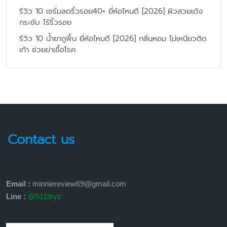
รีวิว 10 เซรั่มลดริ้วรอย40+ ยี่ห้อไหนดี [2026] ผิวสวยเด้ง
กระชับ ไร้ริ้วรอย
รีวิว 10 น้ำยาถูพื้น ยี่ห้อไหนดี [2026] กลิ่นหอม ไม่เหนียวติด
เท้า ช่วยฆ่าเชื้อโรค
Contact us
Email :
minniereview69@gmail.com
Line :
@511tlryz