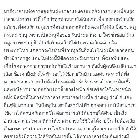
มาถึงเวลาแห่งความสุขกันค่ะ เวลาแห่งครอบครัว เวลาแห่งเพื่อนฝูง
เวลาแห่งการปาร์ตี้ เชื่อว่าทุกท่านหากได้นัดเจอเพื่อ ครอบครัว หรือ
แม้กระทั่งคนรัก เมนูแรกที่คนส่วนมากคิดถึง คงหนีไม่พ้น ปิ้งย่าง หมู
กระทะ ชาบู เพราะเป็นเมนูที่อร่อย รับประทานง่าย ใครๆก็ชอบ ร้าน
หมูกระทะชาบู จึงเป็นอีกร้านหนึ่งที่ได้รับความนิยมมากใน
ประเทศไทย แต่หากจะไปกินที่ร้านทุกวันก็คงไม่ไหว เนื่องจากค่อน
ข้างมีราคาสูง แถมในช่วงนี้มีข้อควรระวังมากมาย ทั้งมลพิษ และ
เชื้อโรคต่างๆจากการแออัดกันในร้านอาหาร ดังนั้นผู้คนจึงเปลี่ยนมา
เลือกซื้อเตาปิ้งย่างไฟฟ้า เอาไว้ใช้ภายในบ้านเองค่ะ เพราะได้ทั้ง
ความสะดวกสบาย ไม่ต้องไปรอต่อคิวเข้าร้าน ห่างไกลการติดเชื้อ
และยังใช้งานง่ายอีกด้วย เตาปิ้งย่างไฟฟ้า คือเครื่องใช้ไฟฟ้าชนิด
หนึ่ง มีหน้าที่ในการทำอาหาร สามารถย่างเนื้อ ย่างหมู ย่างไก่ และ
อื่นๆอีกมากมาย ในปัจจุบัน เตาปิ้งย่างไฟฟ้า ถูกออกแบบให้สามารถ
ใช้งานได้ครบครันมากขึ้น คือสามารถใช้ต้มชาบูได้ด้วย เป็นสิ่ง
อำนวยความสะดวกที่ทำให้เราสามารถใช้ชีวิตได้ง่ายขึ้น ไม่ต้องเสีย
เงินแพงๆ เข้าร้านอาหาร ได้รับประทานอย่างจุใจ นอกจากนี้ยังทำให้
ครอบครัวมีความใกล้ชิดกันมากขึ้น ได้ทานอาหารร่วมกันอย่างมี