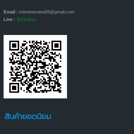
Email :
minniereview69@gmail.com
Line :
@511tlryz
สินค้ายอดนิยม