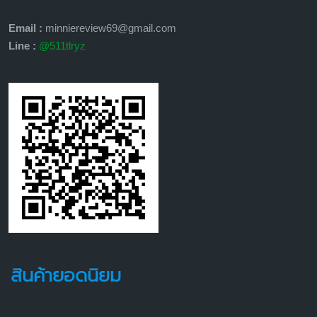
Email :
minniereview69@gmail.com
Line :
@511tlryz
สินค้ายอดนิยม