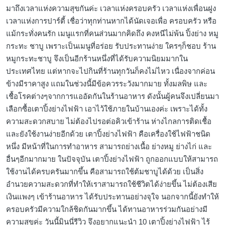
มาถึงเวลาแห่งความสุขกันค่ะ เวลาแห่งครอบครัว เวลาแห่งเพื่อนฝูง
เวลาแห่งการปาร์ตี้ เชื่อว่าทุกท่านหากได้นัดเจอเพื่อ ครอบครัว หรือ
แม้กระทั่งคนรัก เมนูแรกที่คนส่วนมากคิดถึง คงหนีไม่พ้น ปิ้งย่าง หมู
กระทะ ชาบู เพราะเป็นเมนูที่อร่อย รับประทานง่าย ใครๆก็ชอบ ร้าน
หมูกระทะชาบู จึงเป็นอีกร้านหนึ่งที่ได้รับความนิยมมากใน
ประเทศไทย แต่หากจะไปกินที่ร้านทุกวันก็คงไม่ไหว เนื่องจากค่อน
ข้างมีราคาสูง แถมในช่วงนี้มีข้อควรระวังมากมาย ทั้งมลพิษ และ
เชื้อโรคต่างๆจากการแออัดกันในร้านอาหาร ดังนั้นผู้คนจึงเปลี่ยนมา
เลือกซื้อเตาปิ้งย่างไฟฟ้า เอาไว้ใช้ภายในบ้านเองค่ะ เพราะได้ทั้ง
ความสะดวกสบาย ไม่ต้องไปรอต่อคิวเข้าร้าน ห่างไกลการติดเชื้อ
และยังใช้งานง่ายอีกด้วย เตาปิ้งย่างไฟฟ้า คือเครื่องใช้ไฟฟ้าชนิด
หนึ่ง มีหน้าที่ในการทำอาหาร สามารถย่างเนื้อ ย่างหมู ย่างไก่ และ
อื่นๆอีกมากมาย ในปัจจุบัน เตาปิ้งย่างไฟฟ้า ถูกออกแบบให้สามารถ
ใช้งานได้ครบครันมากขึ้น คือสามารถใช้ต้มชาบูได้ด้วย เป็นสิ่ง
อำนวยความสะดวกที่ทำให้เราสามารถใช้ชีวิตได้ง่ายขึ้น ไม่ต้องเสีย
เงินแพงๆ เข้าร้านอาหาร ได้รับประทานอย่างจุใจ นอกจากนี้ยังทำให้
ครอบครัวมีความใกล้ชิดกันมากขึ้น ได้ทานอาหารร่วมกันอย่างมี
ความสุขค่ะ วันนี้มินนี่รีวิว จึงอยากแนะนำ 10 เตาปิ้งย่างไฟฟ้า ไร้