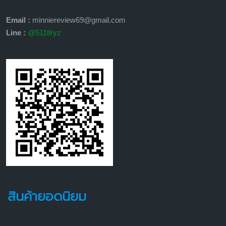
Email :
minniereview69@gmail.com
Line :
@511tlryz
สินค้ายอดนิยม