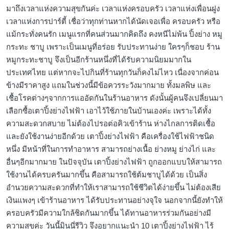
มาถึงเวลาแห่งความสุขกันค่ะ เวลาแห่งครอบครัว เวลาแห่งเพื่อนฝูง
เวลาแห่งการปาร์ตี้ เชื่อว่าทุกท่านหากได้นัดเจอเพื่อ ครอบครัว หรือ
แม้กระทั่งคนรัก เมนูแรกที่คนส่วนมากคิดถึง คงหนีไม่พ้น ปิ้งย่าง หมู
กระทะ ชาบู เพราะเป็นเมนูที่อร่อย รับประทานง่าย ใครๆก็ชอบ ร้าน
หมูกระทะชาบู จึงเป็นอีกร้านหนึ่งที่ได้รับความนิยมมากใน
ประเทศไทย แต่หากจะไปกินที่ร้านทุกวันก็คงไม่ไหว เนื่องจากค่อน
ข้างมีราคาสูง แถมในช่วงนี้มีข้อควรระวังมากมาย ทั้งมลพิษ และ
เชื้อโรคต่างๆจากการแออัดกันในร้านอาหาร ดังนั้นผู้คนจึงเปลี่ยนมา
เลือกซื้อเตาปิ้งย่างไฟฟ้า เอาไว้ใช้ภายในบ้านเองค่ะ เพราะได้ทั้ง
ความสะดวกสบาย ไม่ต้องไปรอต่อคิวเข้าร้าน ห่างไกลการติดเชื้อ
และยังใช้งานง่ายอีกด้วย เตาปิ้งย่างไฟฟ้า คือเครื่องใช้ไฟฟ้าชนิด
หนึ่ง มีหน้าที่ในการทำอาหาร สามารถย่างเนื้อ ย่างหมู ย่างไก่ และ
อื่นๆอีกมากมาย ในปัจจุบัน เตาปิ้งย่างไฟฟ้า ถูกออกแบบให้สามารถ
ใช้งานได้ครบครันมากขึ้น คือสามารถใช้ต้มชาบูได้ด้วย เป็นสิ่ง
อำนวยความสะดวกที่ทำให้เราสามารถใช้ชีวิตได้ง่ายขึ้น ไม่ต้องเสีย
เงินแพงๆ เข้าร้านอาหาร ได้รับประทานอย่างจุใจ นอกจากนี้ยังทำให้
ครอบครัวมีความใกล้ชิดกันมากขึ้น ได้ทานอาหารร่วมกันอย่างมี
ความสุขค่ะ วันนี้มินนี่รีวิว จึงอยากแนะนำ 10 เตาปิ้งย่างไฟฟ้า ไร้