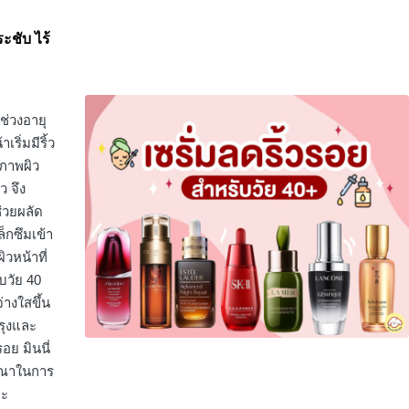
ระชับ ไร้
ช่วงอายุ
ริ่มมีริ้ว
สภาพผิว
ว จึง
่วยผลัด
ล็กซึมเข้า
ิวหน้าที่
บวัย 40
่างใสขึ้น
รุงและ
อย มินนี่
ารณาในการ
่ะ