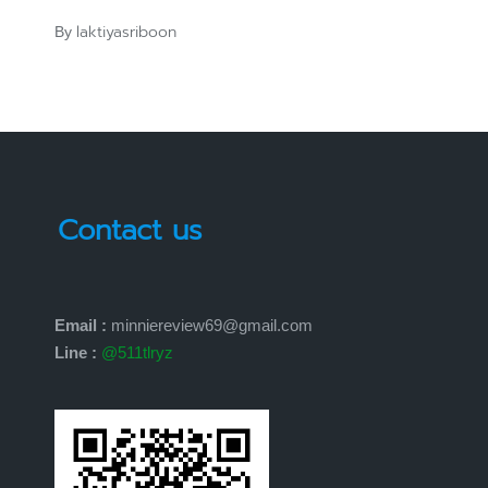
laktiyasriboon
By
Posted
by
Contact us
Email :
minniereview69@gmail.com
Line :
@511tlryz