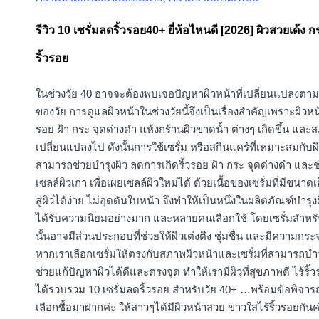
in
รีวิว 10 เซรั่มลดริ้วรอย40+ ยี่ห้อไหนดี [2026] ผิวสวยเด้ง ก
ริ้วรอย
ในช่วงวัย 40 อาจจะต้องพบเจอปัญหาผิวหน้าที่เปลี่ยนแปลงตาม
ของวัย การดูแลผิวหน้าในช่วงวัยนี้จึงเป็นเรื่องสำคัญเพราะผิวหน้าเ
รอย ฝ้า กระ จุดด่างดำ แห้งกร้านผิวขาดน้ำ ต่างๆ เกิดขึ้น และ
เปลี่ยนแปลงไป ดังนั้นการใช้เซรั่ม หรือสกินแคร์ที่เหมาะสมกับผิ
สามารถช่วยบำรุงผิว ลดการเกิดริ้วรอย ฝ้า กระ จุดด่างดำ และช
เซลล์ผิวเก่า เพื่อเผยเซลล์ผิวใหม่ได้ ด้วยเนื้อของเซรั่มที่มีขนาดเ
สู่ผิวได้ง่าย ไม่อุดตันใบหน้า จึงทำให้เป็นหนึ่งในผลิตภัณฑ์บำรุงผ
ได้รับความนิยมอย่างมาก และหลายคนเลือกใช้ โดยเซรั่มสำหรั
นั้นอาจมีส่วนประกอบที่ช่วยให้ผิวเต่งตึง ชุ่มชื่น และมีความกระจ
หากเราเลือกเซรั่มให้ตรงกับสภาพผิวหน้าและเซรั่มที่สามารถบำ
ช่วยแก้ปัญหาผิวได้ดีและตรงจุด ทำให้เรามีผิวที่สุขภาพดี ไร้ริ้วร
ได้รวบรวม 10 เซรั่มลดริ้วรอย สำหรับวัย 40+ …พร้อมข้อพิจ
เลือกซื้อมาฝากค่ะ ให้สาวๆได้มีผิวหน้าสวย ขาวใสไร้ริ้วรอยกันค