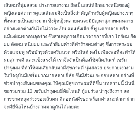
เส้นผมที่นุ่มสลวย ประกายเงางาม ถือเป็นเสน่ห์อีกอย่างหนึ่งของผู้
หญิงเลยค่ะ การดูแลเส้นผมจึงเป็นสิ่งสำคัญสำหรับผู้หญิงอย่างเราๆ
ทั้งหลายเป็นอย่างมาก ซึ่งผู้หญิงหลายคนจะมีปัญหาสุภาพผมหลาย
อย่างแตกต่างกันไปไม่ว่าจะเป็น ผมแห้งเสีย ชี้ฟู แตกปลาย หรือ
แม้แต่ผมขาดหลุดร่วง ซึ่งสาเหตุอาจเกิดมาจากการที่เรา ไดร์ผม ยืด
ผม ดัดผม หนีบผม และทำสีผมต่างที่ทำร้ายผมต่างๆ ซึ่งการสระผม
ด้วยแชมพู หรือบำรุงด้วยครีมนวด ทรีเม้นต์ คงไม่เพียงพอที่จะทำให้
ผมสุภาพดี และแข็งแรงได้ เราจึงจำเป็นต้องใช้ผลิตภัณฑ์ เซรั่ม
บำรุงผม ที่ทำให้ผมเสียกลับมามีสุขภาพดี นุ่มสลวย ประกายเงางาม
ในปัจจุบันมีเซรั่มมากมายหลายยี่ห้อ ซึ่งมีส่วนประกอบหลายอย่างที่
ช่วยบำรุงเส้นผมของคุณ ให้คุณมีสุขภาพผมที่ดีขึ้น บทความนี้ มินนี่
ขอรวบรวม 10 เซรั่มบำรุงผมยี่ห้อไหนดี กู้ผมร่วง บำรุงถึงราก ลด
การขาดหลุดร่วงของเส้นผม ดีต่อหนังศีรษะ พร้อมคำแนะนำมาฝาก
จะมียี่ห้อไหนบ้างตามมาดูกันได้เลยค่ะ