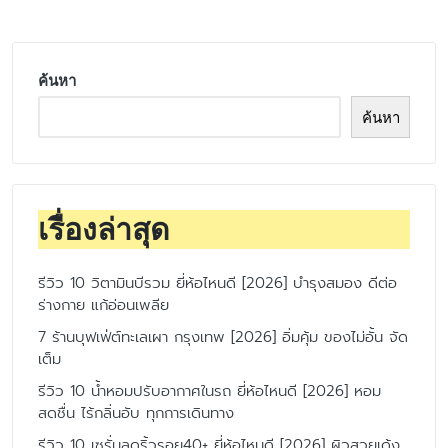
ค้นหา
ค้นหา
เรื่องล่าสุด
รีวิว 10 วิตามินบีรวม ยี่ห้อไหนดี [2026] บำรุงสมอง ดีต่อ
ร่างกาย แก้อ่อนเพลีย
7 ร้านบุฟเฟ่ต์ทะเลเผา กรุงเทพ [2026] อิ่มคุ้ม ของไม่อั้น จัด
เต็ม
รีวิว 10 น้ำหอมปรับอากาศในรถ ยี่ห้อไหนดี [2026] หอม
สดชื่น ไร้กลิ่นอับ ทุกการเดินทาง
รีวิว 10 เซรั่มลดริ้วรอย40+ ยี่ห้อไหนดี [2026] ผิวสวยเด้ง