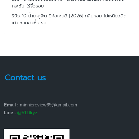
กระชับ ไร้ริ้วรอย
รีวิว 10 น้ำยาถูพื้น ยี่ห้อไหนดี [2026] กลิ่นหอม ไม่เหนียวติด
เท้า ช่วยฆ่าเชื้อโรค
Contact us
Email :
minniereview69@gmail.com
Line :
@511tlryz