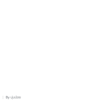
นุ่นน้อย
By
Posted
by