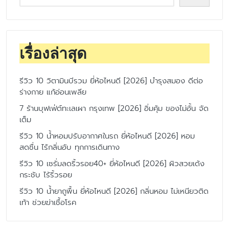
เรื่องล่าสุด
รีวิว 10 วิตามินบีรวม ยี่ห้อไหนดี [2026] บำรุงสมอง ดีต่อ
ร่างกาย แก้อ่อนเพลีย
7 ร้านบุฟเฟ่ต์ทะเลเผา กรุงเทพ [2026] อิ่มคุ้ม ของไม่อั้น จัด
เต็ม
รีวิว 10 น้ำหอมปรับอากาศในรถ ยี่ห้อไหนดี [2026] หอม
สดชื่น ไร้กลิ่นอับ ทุกการเดินทาง
รีวิว 10 เซรั่มลดริ้วรอย40+ ยี่ห้อไหนดี [2026] ผิวสวยเด้ง
กระชับ ไร้ริ้วรอย
รีวิว 10 น้ำยาถูพื้น ยี่ห้อไหนดี [2026] กลิ่นหอม ไม่เหนียวติด
เท้า ช่วยฆ่าเชื้อโรค