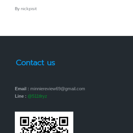
nickpisit
By
Posted
by
Contact us
Email :
minniereview69@gmail.com
Line :
@511tlryz