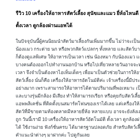
in
รีวิว 10 เครื่องให้อาหารสัตว์เลี้ยง สุนัขและแมว ยี่ห้อไหนดี
ตั้งเวลา ดูกล้องผ่านแอพได้
ในปัจจุบันนี้ผู้คนนิยมนำสัตว์มาเลี้ยงกันเพิ่มมากขึ้น ไม่ว่าจะเป
น้องแมว กระต่าย นก หรือพวกสัตว์แปลกๆ ทั้งหลาย และสัตว์บ
ก็ต้องดูแลพิเศษ ให้อาหารเป็นเวลา เช่น น้องหมา กับน้องแมว แ
บางคนต้องออกไปทำงานนอกบ้าน หรือไปเที่ยวหลายวันอาจจะทำ
เวลา จึงจำเป็นต้องหาไอเท็มเด็ดๆ เพื่อมาเป็นตัวช่วยในการให้
สัตว์เลี้ยง นั่นก็คือ เครื่องให้อาหารอัตโนมัติค่ะ เจ้าเครื่องนี้มีป
อย่างมาก เพราะสามารถให้อาหารได้ตามปริมาณที่พอเหมาะ เป
และบางรุ่นมีกล้อง มีเสียง ทำให้สามารถเรียก หรือคุยกับสัตว์เลี้
แอพพลิเคชั่น ที่ติดตั้งบนสมาร์ทโฟนของเราได้เลย แต่เครื่องใ
สัตว์ที่มีขายตามท้องตลาดมีหลายยี่ห้อ หลายแบบ อาจจะยังลังเล
ถูก วันนี้เรามี 10 เครื่องให้อาหารสัตว์อัตโนมัติ ตั้งเวลา ดูกล้อ
ได้ ใช้งานง่าย ฟังก์ชั่นครบ ได้มาตรฐานปลอดภัย สำหรับสัตว์เล
คำแนะนำต่างๆ มาฝากค่ะ ไปดูกันเลย