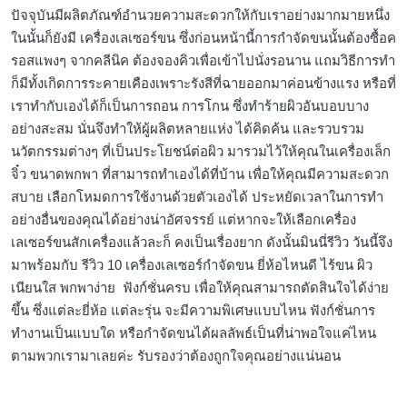
ปัจจุบันมีผลิตภัณฑ์อำนวยความสะดวกให้กับเราอย่างมากมายหนึ่ง
ในนั้นก็ยังมี เครื่องเลเซอร์ขน ซึ่งก่อนหน้านี้การกำจัดขนนั้นต้องซื้อค
รอสแพงๆ จากคลีนิค ต้องจองคิวเพื่อเข้าไปนั่งรอนาน แถมวิธีการทำ
ก็มีทั้งเกิดการระคายเคืองเพราะรังสีที่ฉายออกมาค่อนข้างแรง หรือที่
เราทำกับเองได้ก็เป็นการถอน การโกน ซึ่งทำร้ายผิวอันบอบบาง
อย่างสะสม นั่นจึงทำให้ผู้ผลิตหลายแห่ง ได้คิดค้น และรวบรวม
นวัตกรรมต่างๆ ที่เป็นประโยชน์ต่อผิว มารวมไว้ให้คุณในเครื่องเล็ก
จิ๋ว ขนาดพกพา ที่สามารถทำเองได้ที่บ้าน เพื่อให้คุณมีความสะดวก
สบาย เลือกโหมดการใช้งานด้วยตัวเองได้ ประหยัดเวลาในการทำ
อย่างอื่นของคุณได้อย่างน่าอัศจรรย์ แต่หากจะให้เลือกเครื่อง
เลเซอร์ขนสักเครื่องแล้วละก็ คงเป็นเรื่องยาก ดังนั้นมินนี่รีวิว วันนี้จึง
มาพร้อมกับ รีวิว 10 เครื่องเลเซอร์กำจัดขน ยี่ห้อไหนดี ไร้ขน ผิว
เนียนใส พกพาง่าย ฟังก์ชั่นครบ เพื่อให้คุณสามารถตัดสินใจได้ง่าย
ขึ้น ซึ่งแต่ละยี่ห้อ แต่ละรุ่น จะมีความพิเศษแบบไหน ฟังก์ชั่นการ
ทำงานเป็นแบบใด หรือกำจัดขนได้ผลลัพธ์เป็นที่น่าพอใจแค่ไหน
ตามพวกเรามาเลยค่ะ รับรองว่าต้องถูกใจคุณอย่างแน่นอน