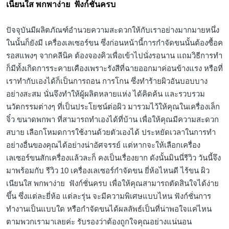
เนียนใส พกพาง่าย ฟังก์ชั่นครบ
ปัจจุบันมีผลิตภัณฑ์อำนวยความสะดวกให้กับเราอย่างมากมายหนึ่ง
ในนั้นก็ยังมี เครื่องเลเซอร์ขน ซึ่งก่อนหน้านี้การกำจัดขนนั้นต้องซื้อค
รอสแพงๆ จากคลีนิค ต้องจองคิวเพื่อเข้าไปนั่งรอนาน แถมวิธีการทำ
ก็มีทั้งเกิดการระคายเคืองเพราะรังสีที่ฉายออกมาค่อนข้างแรง หรือที่
เราทำกับเองได้ก็เป็นการถอน การโกน ซึ่งทำร้ายผิวอันบอบบาง
อย่างสะสม นั่นจึงทำให้ผู้ผลิตหลายแห่ง ได้คิดค้น และรวบรวม
นวัตกรรมต่างๆ ที่เป็นประโยชน์ต่อผิว มารวมไว้ให้คุณในเครื่องเล็ก
จิ๋ว ขนาดพกพา ที่สามารถทำเองได้ที่บ้าน เพื่อให้คุณมีความสะดวก
สบาย เลือกโหมดการใช้งานด้วยตัวเองได้ ประหยัดเวลาในการทำ
อย่างอื่นของคุณได้อย่างน่าอัศจรรย์ แต่หากจะให้เลือกเครื่อง
เลเซอร์ขนสักเครื่องแล้วละก็ คงเป็นเรื่องยาก ดังนั้นมินนี่รีวิว วันนี้จึง
มาพร้อมกับ รีวิว 10 เครื่องเลเซอร์กำจัดขน ยี่ห้อไหนดี ไร้ขน ผิว
เนียนใส พกพาง่าย ฟังก์ชั่นครบ เพื่อให้คุณสามารถตัดสินใจได้ง่าย
ขึ้น ซึ่งแต่ละยี่ห้อ แต่ละรุ่น จะมีความพิเศษแบบไหน ฟังก์ชั่นการ
ทำงานเป็นแบบใด หรือกำจัดขนได้ผลลัพธ์เป็นที่น่าพอใจแค่ไหน
ตามพวกเรามาเลยค่ะ รับรองว่าต้องถูกใจคุณอย่างแน่นอน