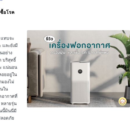
เชื้อโรค
ๆ แทบจะ
อะ และยังมี
็นอย่าง
บริสุทธิ์
่ะ แน่นอน
ลอยอยู่ใน
รามองไม่
ุ่นใน
ดอากาศที่
 หลายรุ่น
ี้มินนี่มี
 ปลอดภัย