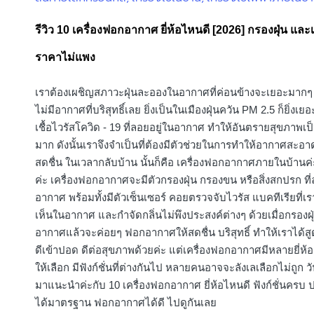
in
รีวิว 10 เครื่องฟอกอากาศ ยี่ห้อไหนดี [2026] กรองฝุ่น และ
ราคาไม่แพง
เราต้องเผชิญสภาวะฝุ่นละอองในอากาศที่ค่อนข้างจะเยอะมาก
ไม่มีอากาศที่บริสุทธิ์เลย ยิ่งเป็นในเมืองฝุ่นควัน PM 2.5 ก็ยิ่งเย
เชื้อไวรัสโควิด - 19 ที่ลอยอยู่ในอากาศ ทำให้อันตรายสุขภาพเป
มาก ดังนั้นเราจึงจำเป็นที่ต้องมีตัวช่วยในการทำให้อากาศสะอาด 
สดชื่น ในเวลากลับบ้าน นั้นก็คือ เครื่องฟอกอากาศภายในบ้านค
ค่ะ เครื่องฟอกอากาศจะมีตัวกรองฝุ่น กรองขน หรือสิ่งสกปรก ที่
อากาศ พร้อมทั้งมีตัวเซ็นเซอร์ คอยตรวจจับไวรัส แบคทีเรียที่เ
เห็นในอากาศ และกำจัดกลิ่นไม่พึงประสงค์ต่างๆ ด้วยเมื่อกรองฝ
อากาศแล้วจะค่อยๆ ฟอกอากาศให้สดชื่น บริสุทธิ์ ทำให้เราได้สู
ดีเข้าปอด ดีต่อสุขภาพด้วยค่ะ แต่เครื่องฟอกอากาศมีหลายยี่ห้อ
ให้เลือก มีฟังก์ชั่นที่ต่างกันไป หลายคนอาจจะลังเลเลือกไม่ถูก วันน
มาแนะนำค่ะกับ 10 เครื่องฟอกอากาศ ยี่ห้อไหนดี ฟังก์ชั่นครบ
ได้มาตรฐาน ฟอกอากาศได้ดี ไปดูกันเลย