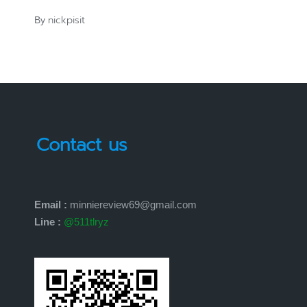
nickpisit
By
Posted
by
Contact us
Email :
minniereview69@gmail.com
Line :
@511tlryz