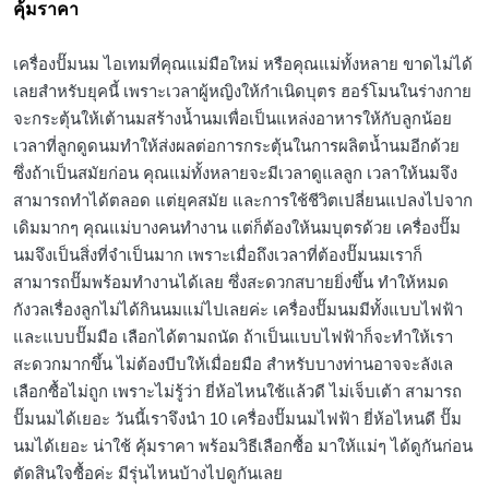
คุ้มราคา
เครื่องปั๊มนม ไอเทมที่คุณแม่มือใหม่ หรือคุณแม่ทั้งหลาย ขาดไม่ได้
เลยสำหรับยุคนี้ เพราะเวลาผู้หญิงให้กำเนิดบุตร ฮอร์โมนในร่างกาย
จะกระตุ้นให้เต้านมสร้างน้ำนมเพื่อเป็นแหล่งอาหารให้กับลูกน้อย
เวลาที่ลูกดูดนมทำให้ส่งผลต่อการกระตุ้นในการผลิตน้ำนมอีกด้วย
ซึ่งถ้าเป็นสมัยก่อน คุณแม่ทั้งหลายจะมีเวลาดูแลลูก เวลาให้นมจึง
สามารถทำได้ตลอด แต่ยุคสมัย และการใช้ชีวิตเปลี่ยนแปลงไปจาก
เดิมมากๆ คุณแม่บางคนทำงาน แต่ก็ต้องให้นมบุตรด้วย เครื่องปั๊ม
นมจึงเป็นสิ่งที่จำเป็นมาก เพราะเมื่อถึงเวลาที่ต้องปั๊มนมเราก็
สามารถปั๊มพร้อมทำงานได้เลย ซึ่งสะดวกสบายยิ่งขึ้น ทำให้หมด
กังวลเรื่องลูกไม่ได้กินนมแม่ไปเลยค่ะ เครื่องปั๊มนมมีทั้งแบบไฟฟ้า
และแบบปั๊มมือ เลือกได้ตามถนัด ถ้าเป็นแบบไฟฟ้าก็จะทำให้เรา
สะดวกมากขึ้น ไม่ต้องบีบให้เมื่อยมือ สำหรับบางท่านอาจจะลังเล
เลือกซื้อไม่ถูก เพราะไม่รู้ว่า ยี่ห้อไหนใช้แล้วดี ไม่เจ็บเต้า สามารถ
ปั๊มนมได้เยอะ วันนี้เราจึงนำ 10 เครื่องปั๊มนมไฟฟ้า ยี่ห้อไหนดี ปั๊ม
นมได้เยอะ น่าใช้ คุ้มราคา พร้อมวิธีเลือกซื้อ มาให้แม่ๆ ได้ดูกันก่อน
ตัดสินใจซื้อค่ะ มีรุ่นไหนบ้างไปดูกันเลย