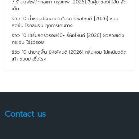
7 ร้านบุฟเฟ่ต์ทะเลเผา กรุงเทพ [2026] อิ่มคุ้ม ของไม่อั้น จัด
เต็ม
รีวิว 10 น้ำหอมปรับอากาศในรถ ยี่ห้อไหนดี [2026] หอม
สดชื่น ไร้กลิ่นอับ ทุกการเดินทาง
รีวิว 10 เซรั่มลดริ้วรอย40+ ยี่ห้อไหนดี [2026] ผิวสวยเด้ง
กระชับ ไร้ริ้วรอย
รีวิว 10 น้ำยาถูพื้น ยี่ห้อไหนดี [2026] กลิ่นหอม ไม่เหนียวติด
เท้า ช่วยฆ่าเชื้อโรค
Contact us