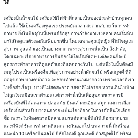
ได้
เครื่องปั่นน้ำผลไม้ เครื่องใช้ไฟฟ้าที่กลายเป็นของประจำบ้านทุกคน
ไปแล้ว ใช้เป็นเครื่องทุ่นเเรง ประหยัดเวลา สะดวกสบาย ในการทำ
อาหาร ยิ่งในปัจจุบันนี้เทรนด์รักสุขภาพกำลังมาแรงหลายคนเริ่มหัน
มาใส่ใจดูแลตัวเองกันเพิ่มมากขึ้น โดยเฉพาะคุณผู้หญิง ที่ใส่ใจดูแล
สุขภาพ ดูแลตัวเองเป็นอย่างมาก เพราะสุขภาพนั้นเป็น สิ่งสำคัญ
โดยเฉพาะเรื่องอาหารการกินต้องใส่ใจเป็นพิเศษ แต่ละคนก็จะมี
สูตรการทำอาหารที่ดูแลตัวเองที่แตกต่างกันไป แต่หนึ่งในนั้นต้องมี
เมนูโปรดเป็นเครื่องดื่มเพื่อสุขภาพอย่างน้ำผักผลไม้ หรือสมูทตี้ ที่ดี
ต่อสุขภาพ บางคนก็อาจ จะชอบทำทานเองมากกว่า เพราะเวลาที่เรา
ไปซื้อสำเร็จรูป บางทีไม่สดสะอาด รสชาติไม่อร่อย หวานเกินไปบ้าง
ไม่ถูกใจเหมือนเราทำเอง แต่การทำน้ำปั่นเพื่อสุขภาพเราควรมี
เครื่องปั่นที่ได้คุณภาพ ปลอดภัย ปั่นแล้วละเอียด สมูท แต่การเลือก
เครื่องปั่นสำหรับบางคนอาจจะเป็นเรื่องที่ยากในการตัดสินใจเลือก
ซื้อ เพราะในท้องตลาดมีหลายแบรนด์หลายยี่ห้อให้เลือกมากมาย
และมีฟังก์ชั่นการทำงานที่แตกต่างกันออกไป บทความนี้ มินนี่ ขอ
แนะนำ 10 เครื่องปั่นผลไม้ ยี่ห้อไหนดี ถูกและดี ทำสมูทตี้ได้ พร้อม