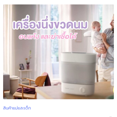
สินค้าแม่และเด็ก
Posted
in