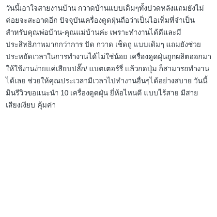
วันนี้เอาใจสายงานบ้าน กวาดบ้านแบบเดิมๆทั้งปวดหลังแถมยังไม่
ค่อยจะสะอาดอีก ปัจจุบันเครื่องดูดฝุ่นถือว่าเป็นไอเท็มที่จำเป็น
สำหรับคุณพ่อบ้าน-คุณแม่บ้านค่ะ เพราะทำงานได้ดีและมี
ประสิทธิภาพมากกว่าการ ปัด กวาด เช็ดถู แบบเดิมๆ แถมยังช่วย
ประหยัดเวลาในการทำงานได้ไม่ใช่น้อย เครื่องดูดฝุ่นถูกผลิตออกมา
ให้ใช้งานง่ายแค่เสียบปลั๊ก/ แบตเตอร์รี่ แล้วกดปุ่ม ก็สามารถทำงาน
ได้เลย ช่วยให้คุณประเวลามีเวลาไปทำงานอื่นๆได้อย่างสบาย วันนี้
มินรีวิวขอแนะนำ 10 เครื่องดูดฝุ่น ยี่ห้อไหนดี แบบไร้สาย มีสาย
เสียงเงียบ คุ้มค่า