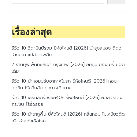
เรื่องล่าสุด
รีวิว 10 วิตามินบีรวม ยี่ห้อไหนดี [2026] บำรุงสมอง ดีต่อ
ร่างกาย แก้อ่อนเพลีย
7 ร้านบุฟเฟ่ต์ทะเลเผา กรุงเทพ [2026] อิ่มคุ้ม ของไม่อั้น จัด
เต็ม
รีวิว 10 น้ำหอมปรับอากาศในรถ ยี่ห้อไหนดี [2026] หอม
สดชื่น ไร้กลิ่นอับ ทุกการเดินทาง
รีวิว 10 เซรั่มลดริ้วรอย40+ ยี่ห้อไหนดี [2026] ผิวสวยเด้ง
กระชับ ไร้ริ้วรอย
รีวิว 10 น้ำยาถูพื้น ยี่ห้อไหนดี [2026] กลิ่นหอม ไม่เหนียวติด
เท้า ช่วยฆ่าเชื้อโรค