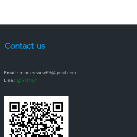
Contact us
Email :
minniereview69@gmail.com
Line :
@511tlryz