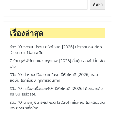
ค้นหา
เรื่องล่าสุด
รีวิว 10 วิตามินบีรวม ยี่ห้อไหนดี [2026] บำรุงสมอง ดีต่อ
ร่างกาย แก้อ่อนเพลีย
7 ร้านบุฟเฟ่ต์ทะเลเผา กรุงเทพ [2026] อิ่มคุ้ม ของไม่อั้น จัด
เต็ม
รีวิว 10 น้ำหอมปรับอากาศในรถ ยี่ห้อไหนดี [2026] หอม
สดชื่น ไร้กลิ่นอับ ทุกการเดินทาง
รีวิว 10 เซรั่มลดริ้วรอย40+ ยี่ห้อไหนดี [2026] ผิวสวยเด้ง
กระชับ ไร้ริ้วรอย
รีวิว 10 น้ำยาถูพื้น ยี่ห้อไหนดี [2026] กลิ่นหอม ไม่เหนียวติด
เท้า ช่วยฆ่าเชื้อโรค