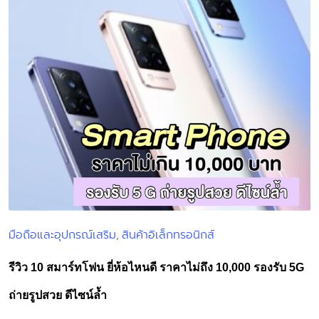
มือถือและอุปกรณ์เสริม
สินค้าอิเล็กทรอนิกส์
Posted
in
รีวิว 10 สมาร์ทโฟน ยี่ห้อไหนดี ราคาไม่ถึง 10,000 รองรับ 5G
ถ่ายรูปสวย ดีไซน์ล้ำ