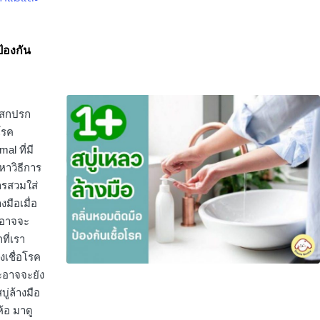
ป้องกัน
่งสกปรก
โรค
al ที่มี
หาวิธีการ
ารสวมใส่
มือเมื่อ
าอาจจะ
ที่เรา
งเชื่อโรค
ะอาจจะยัง
ู่ล้างมือ
้อ มาดู