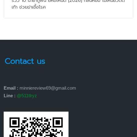
รีวิว 10 น้ำยาถูพื้น ยี่ห้อไหนดี [2026] กลิ่นหอม ไม่เหนียวติด
เท้า ช่วยฆ่าเชื้อโรค
Contact us
Email :
minniereview69@gmail.com
Line :
@511tlryz