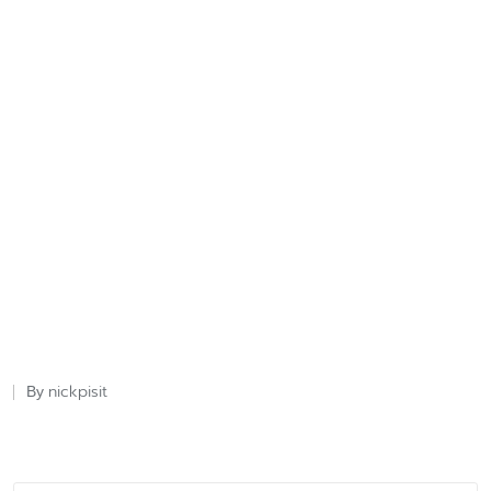
nickpisit
By
Posted
by