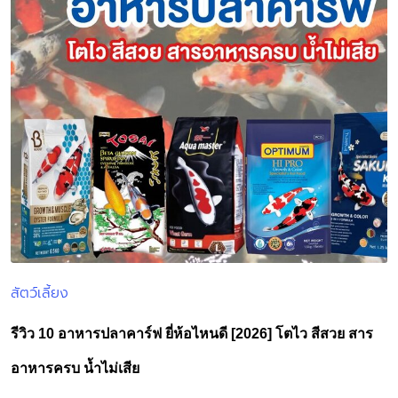
สัตว์เลี้ยง
Posted
in
รีวิว 10 อาหารปลาคาร์ฟ ยี่ห้อไหนดี [2026] โตไว สีสวย สาร
อาหารครบ น้ำไม่เสีย