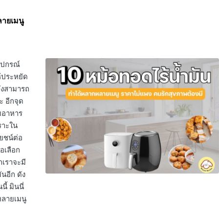
ลายเมนู
อุปกรณ์
ห้ประหยัด
ังสามารถ
 อีกจุด
อบอาหาร
พราะใน
โยชน์ต่อ
อเลือก
ากเราจะมี
นอีก ดัง
้ มินนี่
หลายเมนู