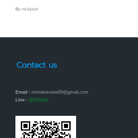
nickpisit
By
Posted
by
Contact us
Email :
minniereview69@gmail.com
Line :
@511tlryz