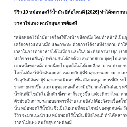
in
รีวิว 10 หม้อทอดไร้น้ำมัน ยี่ห้อไหนดี [2026] ทำได้หลากห
ราคาไม่แพง คนรักสุขภาพต้องมี
“หม้อทอดไร้น้ำมัน” เครื่องใช้ไฟฟ้าชนิดหนึ่ง โดยทำหน้าที่เป็น
เครื่องครัวแทน หม้อ และกระทะ ด้วยการใช้งานที่ง่ายดาย ทำใ
เวลาในการทำอาหารได้ไม่น้อย และในขณะที่รออาหารสุก เราย
ทำกิจกรรมอื่นๆไปพร้อมกันได้อีกด้วย สะดวกสบายสุดๆไปเลยค่ะ
เด่นหนึ่งของหม้อทอดนี้จะไม่พูดถึงไม่ได้เลยคือสามารถประก
โดยไม่ต้องใช้น้ำมันเลยค่ะ เหมาะกับผู้ที่รักสุขภาพอย่างมาก เ
ปัจจุบันมีอัตราผู้รักสุขภาพเพิ่มมากขึ้น เลือกเมนูอาหารที่มีประ
ร่างกายมากขึ้น และเมนูของทอดก็ควรมีปริมาณน้ำมันน้อยๆ หรื
น้ำมันที่มีไขมันไม่อิ่มตัว ซึ่งราคาก็จะสูงขึ้น แต่จะดีกว่าไหม ห
ตัวช่วยในการประกอบอาหารที่ง่าย แถมยังไม่ต้องกังวลเรื่องน้ำมั
นั้น หม้อทอดไร้น้ำมัน จึ่งเป็นไอเทมที่ตอบโจทย์ของทุกคนค่ะ วันนี
รีวิว จะมาแนะนำ 10 หม้อทอดไร้น้ำมัน ยี่ห้อไหนดี ทำได้หลาก
ราคาไม่แพง คนรักสุขภาพต้องมี