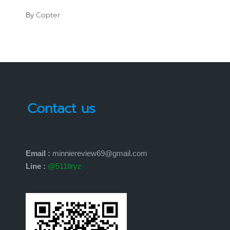
Copter
By
Posted
by
Contact us
Email :
minniereview69@gmail.com
Line :
@511tlryz