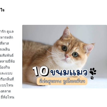
กใจ
ารัก ดูแล
อาหารหลัก
ที่ทาส
ิดเพลิน
มสัมพันธ์
ลายยี่ห้อ
้องกิน
ม และแบบ
ือกลิ่นที่
มวแบบไหน
้องตลาด
ยี่ห้อไหน