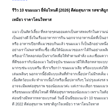
in
รีวิว 10 ขนมแมว ยี่ห้อไหนดี [2026] ดีต่อสุขภาพ รสชาติถู
เหมียว ราคาโดนใจทาส
แมว เป็นสัตว์เลี้ยง ที่หลายๆคนยอมตกเป็นทาสหลงรักในความน่
เป็นอย่างดี ยิ่งในเรื่องอาหารการกิน นอกจากอาหารเม็ดที่เป็น
หรือ อาหารเปียกที่แมวชอบกินแล้ว ขนมแมว ก็เป็นอีกอย่างหนึ่ง
อย่างเราไม่พลาดที่จะซื้อ เพื่อให้น้องแมวของเราได้กินอย่างเพล
หรือเอาไว้หลอกล่อเป็นรางวัลเพื่อให้ทำตามคำสั่ง และเชื่อมควา
ที่ดีของเรากับน้องแมว ในปัจจุบัน ขนมแมวมีให้เลือกหลายแบบห
มากๆเช่น แบบครีม ที่เราเรียกว่า ขนมแมวเลีย หรือแบบแท่งให้น
เล่นเพลินๆ นอกจากนี้ยังมีแบบเส้นที่ทำจากเนื้อปลาไม่มีรสเค็
เนื้อสัตว์อบแห้ง ทำจากเนื้อไก่หรือเนื้อปลาจริงๆ ไม่ปรุงแต่งรส หร
อาจจะมีผลต่อสุขภาพ ของน้องแมวค่ะ แต่เราจะเลือก ขนมแ
หรือขนมแมวยี่ห้อไหนดี ที่ดีต่อสุขภาพของน้องแมว เพราะในท
ค่อนข้างมีหลากหลายแบรนด์ วันนี้ มินนี่ขอแนะนำ 10 ขนมแมว 
ดี 2022 ดีต่อสุขภาพ รสชาติถูกใจเหมียว ราคาโดนใจทาส