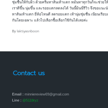
ชุ่มชื้นให้กับผิว ด้วยครีมทาส้นเท้าแตก หมั่นทาทุกวันก็จะช่วยให้
เราดีขึ้น นุ่มขึ้น และรอยแตกลดลงได้ วันนี้มินนี่รีวิว จึงขอแนะ
ทาส้นเท้าแตก ยี่ห้อไหนดี ลดรอยแตก เท้านุ่มชุ่มชื่น เนียนเรียบ
กันโดยเฉพาะ แล้วไปเลือกซื้อเลือกใช้กันได้เลยค่ะ
laktiyasriboon
By
Posted
by
Contact us
Email :
minniereview69@gmail.com
Line :
@511tlryz