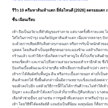
in
รีวิว 10 ครีมทาส้นเท้าแตก ยี่ห้อไหนดี [2026] ลดรอยแตก เท้
ชื่น เนียนเรียบ
เท้า ถือเป็นอวัยวะที่สำคัญของร่างกาย แต่บางครั้งที่เราละเลย ไ
ใส่ใจในการบำรุง จนเกิดปัญหาส้นเท้าแตก เนื่องจากหลายๆ ปัจจั
จะด้วยการเสียดสีกับสิ่งต่างๆภายนอก หรือการรับน้ำหนักตัวขอ
บุคคล โดยส้นเท้าเป็นจุดที่ทุกคนอาจจะมองข้าม แต่ถ้าเกิดการ
กร้านแล้ว จะทำให้เรายิ่งเกิดความรำคาญใจ ทั้งไปเกี่ยวเส้นด้า
พรมเช็ดเท้า และรวมไปถึงความสวยงามของเท้าเราอีกด้วย ซึ่งวิ
ป้องกันเบื้องต้นแนะนำง่ายๆคือ หลีกเลี่ยงการเดินเท้าเปล่า เพรา
เท้าเราได้สัมผัสกับพื้นปูน ดิน หรือกระเบื้องภายนอก ต่างก็เป็นส
ส้นเท้าแตกได้ ซึ่งพื้นดังกล่าวนั้นมีความหยาบแข็งแถมยังลดความ
ของผิวลงไปอีก แต่ด้วยวิธีการนี้ก็ไม่ได้การันตีว่าจะไม่ทำให้เท้า
ปัญหา และเมื่อเท้าได้แตกไปแล้วก็ยากที่จะกู้คืนกลับมา บาง
เลือกตัวช่วยอื่นๆ อย่างเช่น การขูดผิวที่แตกออก ทาครีมบำรุง
เท้า โดยวิธีที่ได้ผลลัพธ์ดี แถมยังเป็นที่นิยม ลงทุนน้อย ก็คือกา