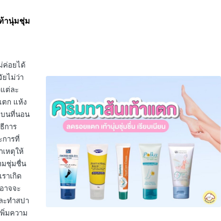
านุ่มชุ่ม
ม่ค่อยได้
ยไม่ว่า
งแต่ละ
แตก แห้ง
ยบนที่นอน
ธีการ
ะการที่
าเหตุให้
ชุ่มชื่น
เราเกิด
คนอาจจะ
 และทำสปา
รเพิ่มความ