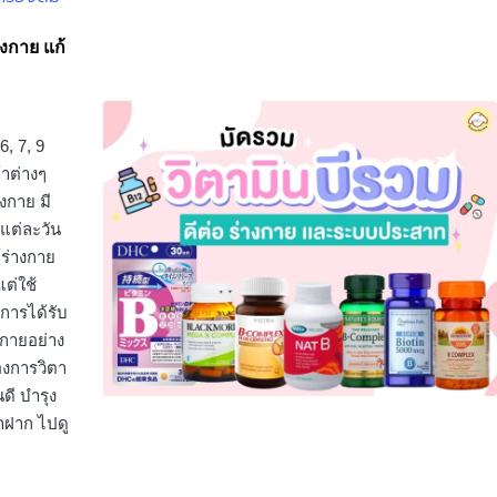
างกาย แก้
6, 7, 9
้าต่างๆ
งกาย มี
แต่ละวัน
้ร่างกาย
ต่ใช้
าการได้รับ
งกายอย่าง
้องการวิตา
ดี บำรุง
ฝาก ไปดู