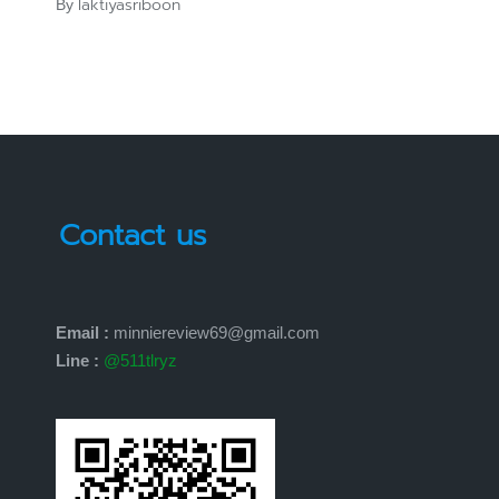
laktiyasriboon
By
Posted
by
Contact us
Email :
minniereview69@gmail.com
Line :
@511tlryz