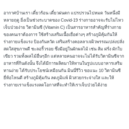
อากาศบ้านเรา เดี๋ยวร้อน เดี๋ยวฝนตก แปรปรวนไปหมด วันหนึ่งมี
หลายฤดู ยิ่งเป็นช่วงระบาดของ Covid-19 ร่างกายอาจจะรับไม่ไหว
เจ็บป่วยง่าย วิตามินซี (Vitamin C) เป็นสารอาหารสำคัญที่ร่างกาย
ของคนเราต้องการ ใช้สร้างเสริมเนื้อเยื่อต่างๆ สร้างภูมิคุ้มกันให้
ร่างกายแข็งแรง ป้องกันหวัด เสริมสร้างคอลลาเจผิวพรรณเปล่งปลั่ง
สดใสสุขภาพดี ชะลอริ้วรอย ซึ่งมีอยู่ในผักผลไม้ เช่น ส้ม ฝรั่ง ผักใบ
เขียว รวมทั้งผลไม้อื่นๆอีก แต่หลายคนอาจจะไม่ได้รับวิตามินซีจาก
อาหารที่กินดังนั้น จึงได้มีการผลิตมาให้ทานในรูปแบบอาหารเสริม
ทานง่าย ได้รับประโยชน์เหมือนกัน มินนี่รีวิว ขอแนะ 10 วิตามินซี
ยี่ห้อไหนดี สร้างภูมิคุ้มกัน ลดภูมิแพ้ ผิวสวยกระจ่างใส และให้
ร่างกายเราแข็งแรงลดโอกาสที่จะทำให้เราเจ็บป่วยได้ง่าย