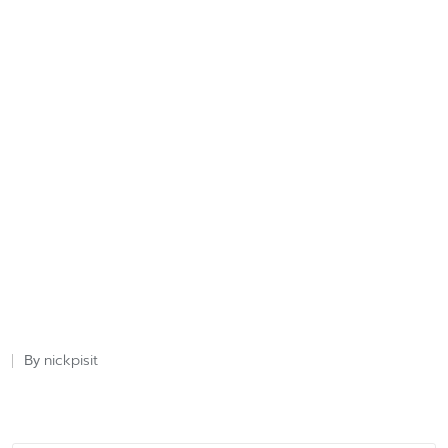
nickpisit
By
Posted
by