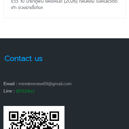
รีวิว 10 น้ำยาถูพื้น ยี่ห้อไหนดี [2026] กลิ่นหอม ไม่เหนียวติด
เท้า ช่วยฆ่าเชื้อโรค
Contact us
Email :
minniereview69@gmail.com
Line :
@511tlryz