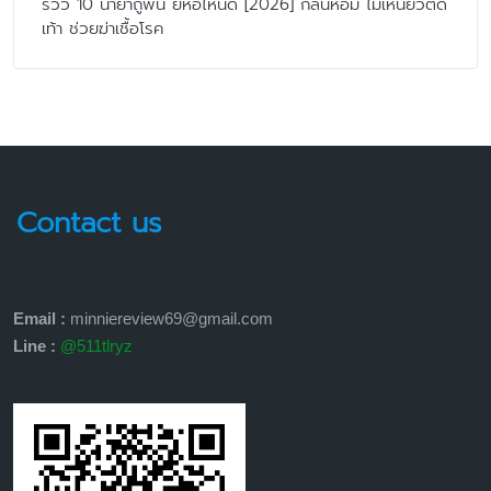
รีวิว 10 น้ำยาถูพื้น ยี่ห้อไหนดี [2026] กลิ่นหอม ไม่เหนียวติด
เท้า ช่วยฆ่าเชื้อโรค
Contact us
Email :
minniereview69@gmail.com
Line :
@511tlryz