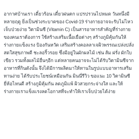
อากาศบ้านเรา เดี๋ยวร้อน เดี๋ยวฝนตก แปรปรวนไปหมด วันหนึ่งมี
หลายฤดู ยิ่งเป็นช่วงระบาดของ Covid-19 ร่างกายอาจจะรับไม่ไหว
เจ็บป่วยง่าย วิตามินซี (Vitamin C) เป็นสารอาหารสำคัญที่ร่างกาย
ของคนเราต้องการ ใช้สร้างเสริมเนื้อเยื่อต่างๆ สร้างภูมิคุ้มกันให้
ร่างกายแข็งแรง ป้องกันหวัด เสริมสร้างคอลลาเจผิวพรรณเปล่งปลั่ง
สดใสสุขภาพดี ชะลอริ้วรอย ซึ่งมีอยู่ในผักผลไม้ เช่น ส้ม ฝรั่ง ผักใบ
เขียว รวมทั้งผลไม้อื่นๆอีก แต่หลายคนอาจจะไม่ได้รับวิตามินซีจาก
อาหารที่กินดังนั้น จึงได้มีการผลิตมาให้ทานในรูปแบบอาหารเสริม
ทานง่าย ได้รับประโยชน์เหมือนกัน มินนี่รีวิว ขอแนะ 10 วิตามินซี
ยี่ห้อไหนดี สร้างภูมิคุ้มกัน ลดภูมิแพ้ ผิวสวยกระจ่างใส และให้
ร่างกายเราแข็งแรงลดโอกาสที่จะทำให้เราเจ็บป่วยได้ง่าย