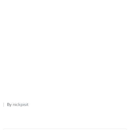
nickpisit
By
Posted
by