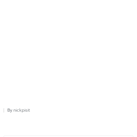
nickpisit
By
Posted
by