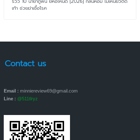
รีวิว 10 น้ำยาถูพื้น ยี่ห้อไหนดี [2026] กลิ่นหอม ไม่เหนียวติด
เท้า ช่วยฆ่าเชื้อโรค
Contact us
Email :
minniereview69@gmail.com
Line :
@511tlryz