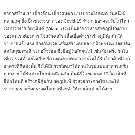
อากาศบ้านเรา เดี๋ยวร้อน เดี๋ยวฝนตก แปรปรวนไปหมด วันหนึ่งมี
หลายฤดู ยิ่งเป็นช่วงระบาดของ Covid-19 ร่างกายอาจจะรับไม่ไหว
เจ็บป่วยง่าย วิตามินซี (Vitamin C) เป็นสารอาหารสำคัญที่ร่างกาย
ของคนเราต้องการ ใช้สร้างเสริมเนื้อเยื่อต่างๆ สร้างภูมิคุ้มกันให้
ร่างกายแข็งแรง ป้องกันหวัด เสริมสร้างคอลลาเจผิวพรรณเปล่งปลั่ง
สดใสสุขภาพดี ชะลอริ้วรอย ซึ่งมีอยู่ในผักผลไม้ เช่น ส้ม ฝรั่ง ผักใบ
เขียว รวมทั้งผลไม้อื่นๆอีก แต่หลายคนอาจจะไม่ได้รับวิตามินซีจาก
อาหารที่กินดังนั้น จึงได้มีการผลิตมาให้ทานในรูปแบบอาหารเสริม
ทานง่าย ได้รับประโยชน์เหมือนกัน มินนี่รีวิว ขอแนะ 10 วิตามินซี
ยี่ห้อไหนดี สร้างภูมิคุ้มกัน ลดภูมิแพ้ ผิวสวยกระจ่างใส และให้
ร่างกายเราแข็งแรงลดโอกาสที่จะทำให้เราเจ็บป่วยได้ง่าย