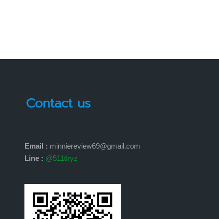
Contact us
Email :
minniereview69@gmail.com
Line :
@511tlryz