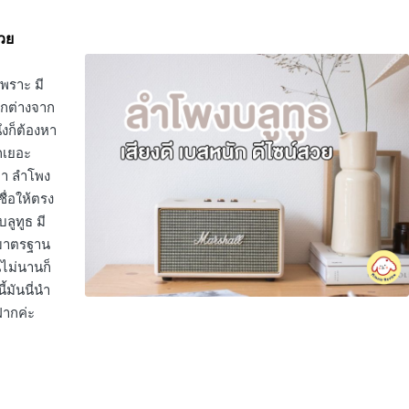
สวย
พราะ มี
ตกต่างจาก
ึงก็ต้องหา
ักเยอะ
กพา ลำโพง
ชื่อให้ตรง
ลูทูธ มี
้มาตรฐาน
นไม่นานก็
้มันนี่นำ
ฝากค่ะ