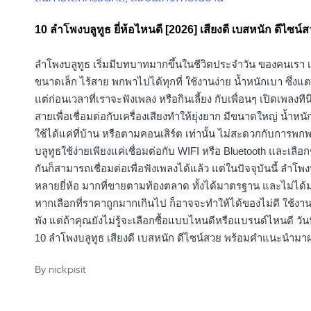
in
10 ลําโพงบลูทูธ ยี่ห้อไหนดี [2026] เสียงดี เบสหนัก ดีไซน์
ลำโพงบลูทูธ เริ่มมีบทบาทมากขึ้นในชีวิตประจำวัน ของคนเรา เ
ขนาดเล็ก ไร้สาย พกพาไปได้ทุกที่ ใช้งานง่าย น้ำหนักเบา ซึ่งแ
แต่ก่อนเวลาที่เราจะฟังเพลง หรือกินเลี้ยง กับเพื่อนๆ เปิดเพลงทีน
สายเพื่อเชื่อมต่อกับเครื่องเสียงทำให้ยุ่งยาก มีขนาดใหญ่ น้ำหน
ใช้ได้แค่ที่บ้าน หรือตามคอนเสิร์ต เท่านั้น ไม่สะดวกกับการพ
บลูทูธใช้ง่ายเพียงแค่เชื่อมต่อกับ WIFI หรือ Bluetooth และเลือก
กันก็สามารถเชื่อมต่อเพื่อฟังเพลงได้แล้ว แต่ในปัจจุบันนี้ ลำโพงบ
หลายยี่ห้อ มากที่ขายตามท้องตลาด ทั้งได้มาตรฐาน และไม่ได
หากเลือกที่ราคาถูกมากเกินไป ก็อาจจะทำให้ได้ของไม่ดี ใช้งา
พัง แต่ถ้าคุณยังไม่รู้จะเลือกซื้อแบบไหนดีหรือแบรนด์ไหนดี วันนี
10 ลำโพงบลูทูธ เสียงดี เบสหนัก ดีไซน์สวย พร้อมคำแนะนำมา
nickpisit
By
Posted
by