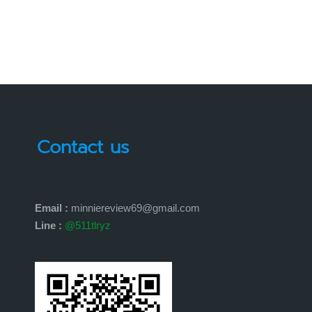
Contact us
Email :
minniereview69@gmail.com
Line :
@511tlryz