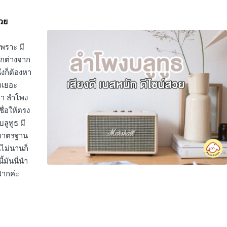
สวย
พราะ มี
ตกต่างจาก
ึงก็ต้องหา
ักเยอะ
กพา ลำโพง
ชื่อให้ตรง
ลูทูธ มี
้มาตรฐาน
นไม่นานก็
้มันนี่นำ
ฝากค่ะ