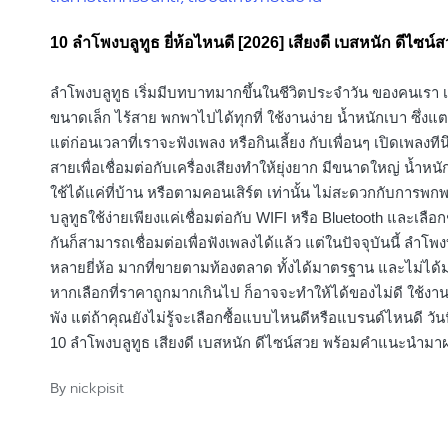
in
10 ลําโพงบลูทูธ ยี่ห้อไหนดี [2026] เสียงดี เบสหนัก ดีไซน์
ลำโพงบลูทูธ เริ่มมีบทบาทมากขึ้นในชีวิตประจำวัน ของคนเรา เ
ขนาดเล็ก ไร้สาย พกพาไปได้ทุกที่ ใช้งานง่าย น้ำหนักเบา ซึ่งแ
แต่ก่อนเวลาที่เราจะฟังเพลง หรือกินเลี้ยง กับเพื่อนๆ เปิดเพลงทีน
สายเพื่อเชื่อมต่อกับเครื่องเสียงทำให้ยุ่งยาก มีขนาดใหญ่ น้ำหน
ใช้ได้แค่ที่บ้าน หรือตามคอนเสิร์ต เท่านั้น ไม่สะดวกกับการพ
บลูทูธใช้ง่ายเพียงแค่เชื่อมต่อกับ WIFI หรือ Bluetooth และเลือก
กันก็สามารถเชื่อมต่อเพื่อฟังเพลงได้แล้ว แต่ในปัจจุบันนี้ ลำโพงบ
หลายยี่ห้อ มากที่ขายตามท้องตลาด ทั้งได้มาตรฐาน และไม่ได
หากเลือกที่ราคาถูกมากเกินไป ก็อาจจะทำให้ได้ของไม่ดี ใช้งา
พัง แต่ถ้าคุณยังไม่รู้จะเลือกซื้อแบบไหนดีหรือแบรนด์ไหนดี วันนี
10 ลำโพงบลูทูธ เสียงดี เบสหนัก ดีไซน์สวย พร้อมคำแนะนำมา
nickpisit
By
Posted
by