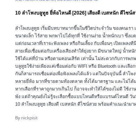
in
10 ลําโพงบลูทูธ ยี่ห้อไหนดี [2026] เสียงดี เบสหนัก ดีไซน์
ลำโพงบลูทูธ เริ่มมีบทบาทมากขึ้นในชีวิตประจำวัน ของคนเรา เ
ขนาดเล็ก ไร้สาย พกพาไปได้ทุกที่ ใช้งานง่าย น้ำหนักเบา ซึ่งแ
แต่ก่อนเวลาที่เราจะฟังเพลง หรือกินเลี้ยง กับเพื่อนๆ เปิดเพลงทีน
สายเพื่อเชื่อมต่อกับเครื่องเสียงทำให้ยุ่งยาก มีขนาดใหญ่ น้ำหน
ใช้ได้แค่ที่บ้าน หรือตามคอนเสิร์ต เท่านั้น ไม่สะดวกกับการพ
บลูทูธใช้ง่ายเพียงแค่เชื่อมต่อกับ WIFI หรือ Bluetooth และเลือก
กันก็สามารถเชื่อมต่อเพื่อฟังเพลงได้แล้ว แต่ในปัจจุบันนี้ ลำโพงบ
หลายยี่ห้อ มากที่ขายตามท้องตลาด ทั้งได้มาตรฐาน และไม่ได
หากเลือกที่ราคาถูกมากเกินไป ก็อาจจะทำให้ได้ของไม่ดี ใช้งา
พัง แต่ถ้าคุณยังไม่รู้จะเลือกซื้อแบบไหนดีหรือแบรนด์ไหนดี วันนี
10 ลำโพงบลูทูธ เสียงดี เบสหนัก ดีไซน์สวย พร้อมคำแนะนำมา
nickpisit
By
Posted
by