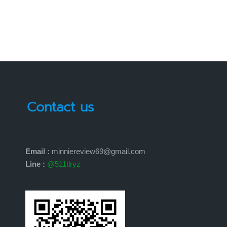
Contact us
Email :
minniereview69@gmail.com
Line :
@511tlryz