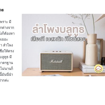
สวย
พราะ มี
ตกต่างจาก
ึงก็ต้องหา
ักเยอะ
กพา ลำโพง
ชื่อให้ตรง
ลูทูธ มี
้มาตรฐาน
นไม่นานก็
้มันนี่นำ
ฝากค่ะ