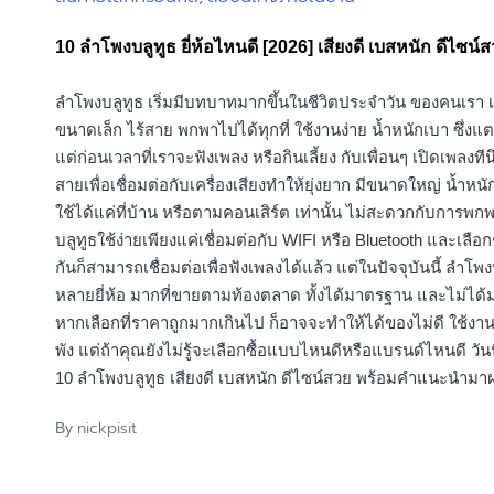
in
10 ลําโพงบลูทูธ ยี่ห้อไหนดี [2026] เสียงดี เบสหนัก ดีไซน์
ลำโพงบลูทูธ เริ่มมีบทบาทมากขึ้นในชีวิตประจำวัน ของคนเรา เ
ขนาดเล็ก ไร้สาย พกพาไปได้ทุกที่ ใช้งานง่าย น้ำหนักเบา ซึ่งแ
แต่ก่อนเวลาที่เราจะฟังเพลง หรือกินเลี้ยง กับเพื่อนๆ เปิดเพลงทีน
สายเพื่อเชื่อมต่อกับเครื่องเสียงทำให้ยุ่งยาก มีขนาดใหญ่ น้ำหน
ใช้ได้แค่ที่บ้าน หรือตามคอนเสิร์ต เท่านั้น ไม่สะดวกกับการพ
บลูทูธใช้ง่ายเพียงแค่เชื่อมต่อกับ WIFI หรือ Bluetooth และเลือก
กันก็สามารถเชื่อมต่อเพื่อฟังเพลงได้แล้ว แต่ในปัจจุบันนี้ ลำโพงบ
หลายยี่ห้อ มากที่ขายตามท้องตลาด ทั้งได้มาตรฐาน และไม่ได
หากเลือกที่ราคาถูกมากเกินไป ก็อาจจะทำให้ได้ของไม่ดี ใช้งา
พัง แต่ถ้าคุณยังไม่รู้จะเลือกซื้อแบบไหนดีหรือแบรนด์ไหนดี วันนี
10 ลำโพงบลูทูธ เสียงดี เบสหนัก ดีไซน์สวย พร้อมคำแนะนำมา
nickpisit
By
Posted
by