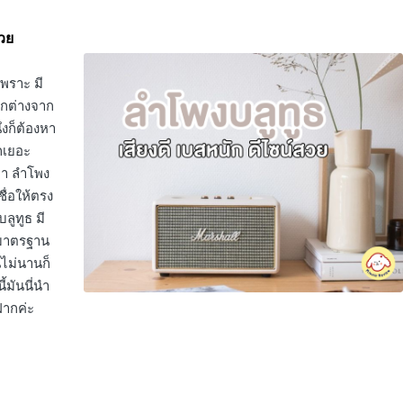
สวย
พราะ มี
ตกต่างจาก
ึงก็ต้องหา
ักเยอะ
กพา ลำโพง
ชื่อให้ตรง
ลูทูธ มี
้มาตรฐาน
นไม่นานก็
้มันนี่นำ
ฝากค่ะ