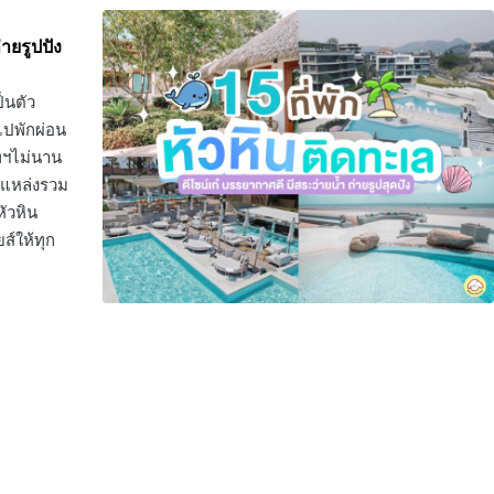
่ายรูปปัง
็นตัว
ไปพักผ่อน
ทพฯไม่นาน
็นแหล่งรวม
ัวหิน
ส์ให้ทุก