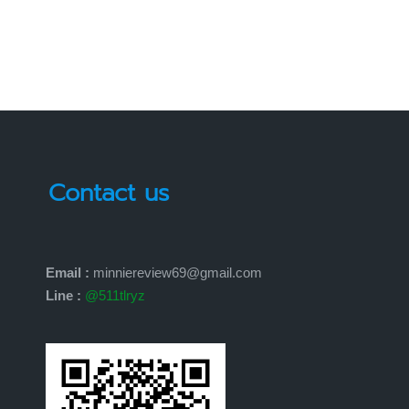
Contact us
Email :
minniereview69@gmail.com
Line :
@511tlryz