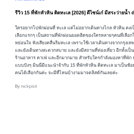
in
รีวิว 15 ที่พักหัวหิน ติดทะเล [2026] ดีไซน์เก๋ มีสระว่ายน้ำ ถ
ใครอยากไปพักผ่อนที่ ทะเล แต่ไม่อยากเดินทางไกล หัวหิน คงเป
เลือกแรกๆ เป็นสถานที่พักผ่อนยอดฮิตของใครหลายๆคนที่เลือก
หย่อนใจ ฟังเสียงคลื่นริมทะเล เพราะใช้เวลาเดินทางจากกรุงเ
และยังเดินทางสะดวกสบาย และยังมีสถานที่ท่องเที่ยว อีกทั้งเป
ร้านอาหาร คาเฟ่ และอีกมากมาย สำหรับใครกำลังมองหาที่พัก ห
แบบปังๆ มินนี่มีแนะนำจ้ากับ 15 ที่พักหัวหิน ติดทะเล มาเป็นช้อย
คนได้เลือกกันค่ะ จะมีที่ไหนบ้างามมาจดลิสต์กันเลยค่ะ
nickpisit
By
Posted
by