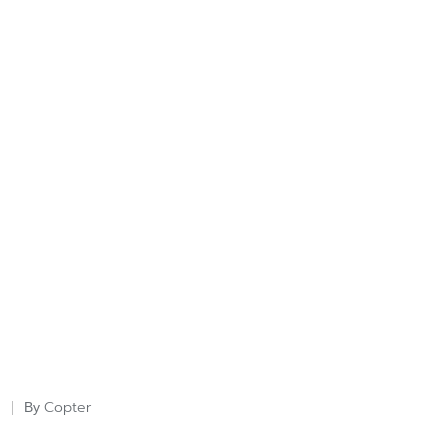
Copter
By
Posted
by