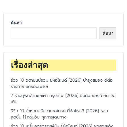
ค้นหา
ค้นหา
เรื่องล่าสุด
รีวิว 10 วิตามินบีรวม ยี่ห้อไหนดี [2026] บำรุงสมอง ดีต่อ
ร่างกาย แก้อ่อนเพลีย
7 ร้านบุฟเฟ่ต์ทะเลเผา กรุงเทพ [2026] อิ่มคุ้ม ของไม่อั้น จัด
เต็ม
รีวิว 10 น้ำหอมปรับอากาศในรถ ยี่ห้อไหนดี [2026] หอม
สดชื่น ไร้กลิ่นอับ ทุกการเดินทาง
รีวิว 10 เซรั่มลดริ้วรอย40+ ยี่ห้อไหนดี [2026] ผิวสวยเด้ง