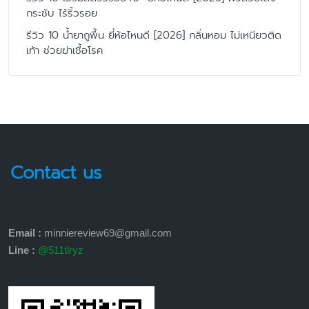
กระชับ ไร้ริ้วรอย
รีวิว 10 น้ำยาถูพื้น ยี่ห้อไหนดี [2026] กลิ่นหอม ไม่เหนียวติด
เท้า ช่วยฆ่าเชื้อโรค
Contact us
Email :
minniereview69@gmail.com
Line :
@511tlryz