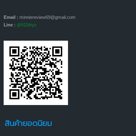
Email :
minniereview69@gmail.com
Line :
@511tlryz
สินค้ายอดนิยม