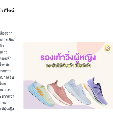
้า ดีไซน์
นื่องจาก
นการเลือก
ท้า
ับแรง
รองเท้า
้ำหนัก
ากกว่า
รบาดเจ็บ
งโดย
กษณะแตก
ะยาวกว่า
ออกมา
ม้ผู้หญิง