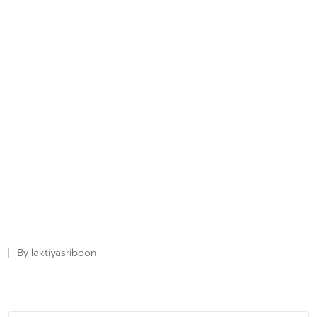
laktiyasriboon
By
Posted
by