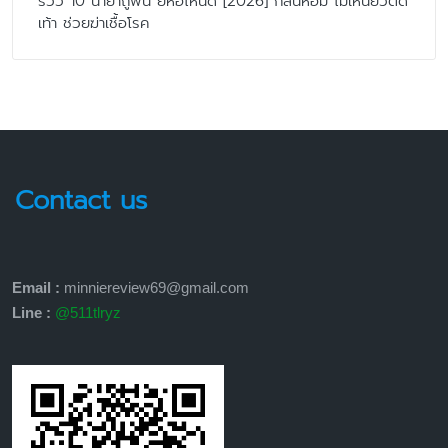
รีวิว 10 น้ำยาถูพื้น ยี่ห้อไหนดี [2026] กลิ่นหอม ไม่เหนียวติด
เท้า ช่วยฆ่าเชื้อโรค
Contact us
Email :
minniereview69@gmail.com
Line :
@511tlryz