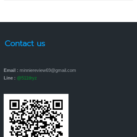
Contact us
Email :
minniereview69@gmail.com
Line :
@511tlryz