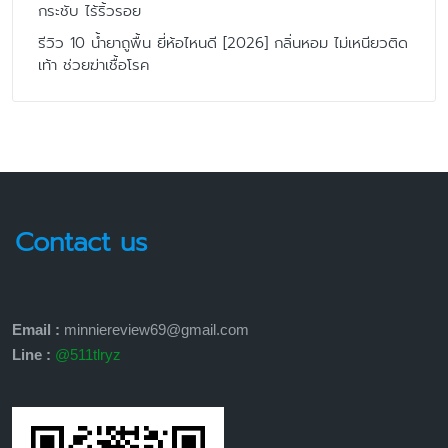
กระชับ ไร้ริ้วรอย
รีวิว 10 น้ำยาถูพื้น ยี่ห้อไหนดี [2026] กลิ่นหอม ไม่เหนียวติด
เท้า ช่วยฆ่าเชื้อโรค
Contact us
Email :
minniereview69@gmail.com
Line :
@511tlryz