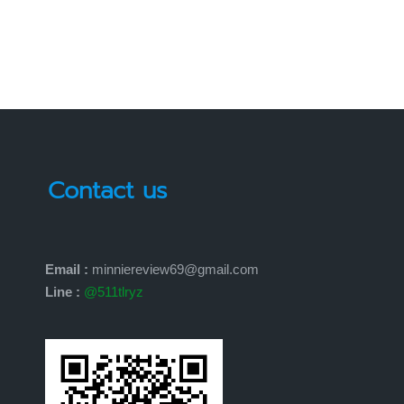
by
Contact us
Email :
minniereview69@gmail.com
Line :
@511tlryz