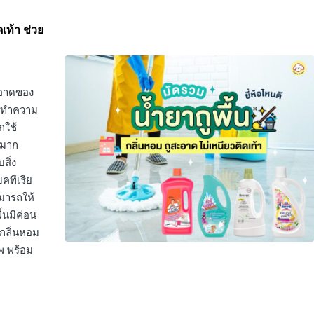
ดเท้า ช่วย
สะอาดของ
งถูทำความ
กใช้
ญมาก
สิ่ง
บคทีเรีย
ามารถให้
้นมีค่อน
ีกลิ่นหอม
พ พร้อม